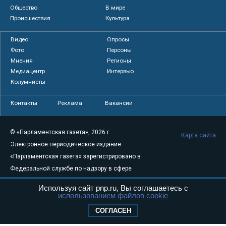
Общество
В мире
Происшествия
Культура
Видео
Опросы
Фото
Персоны
Мнения
Регионы
Медиацентр
Интервью
Колумнисты
Контакты
Реклама
Вакансии
© «Парламентская газета», 2026 г.
Карта сайта
Электронное периодическое издание
«Парламентская газета» зарегистрировано в
Федеральной службе по надзору в сфере
связи, информационных технологий и
Используя сайт pnp.ru, Вы соглашаетесь с
массовых коммуникаций (Роскомнадзор) 05
использованием файлов cookie
августа 2011 года. 18+
СОГЛАСЕН
Свидетельство о регистрации Эл № ФС77-