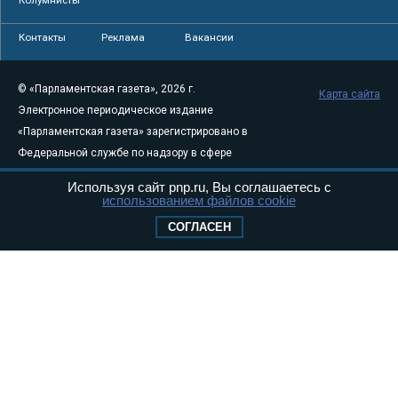
Колумнисты
Контакты
Реклама
Вакансии
© «Парламентская газета», 2026 г.
Карта сайта
Электронное периодическое издание
«Парламентская газета» зарегистрировано в
Федеральной службе по надзору в сфере
связи, информационных технологий и
Используя сайт pnp.ru, Вы соглашаетесь с
массовых коммуникаций (Роскомнадзор) 05
использованием файлов cookie
августа 2011 года. 18+
СОГЛАСЕН
Свидетельство о регистрации Эл № ФС77-
46097
Учредитель — АНО «Парламентская газета»
Исполняющий обязанности главного
редактора — Абдуллаев М.Р.
Тел.: +7 (495) 637–69–79 E-mail:
pg@pnp.ru
«Парламентская газета» - официальное еженедельное издание
Федерального Собрания РФ. Издается с 1997 года. Учредители