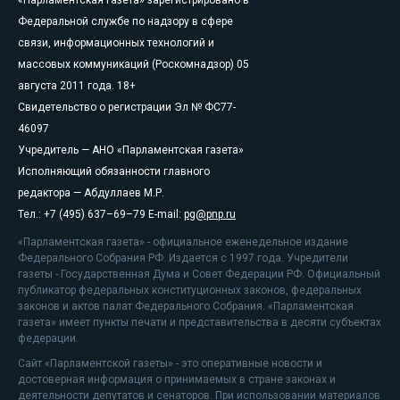
«Парламентская газета» зарегистрировано в
Федеральной службе по надзору в сфере
связи, информационных технологий и
массовых коммуникаций (Роскомнадзор) 05
августа 2011 года. 18+
Свидетельство о регистрации Эл № ФС77-
46097
Учредитель — АНО «Парламентская газета»
Исполняющий обязанности главного
редактора — Абдуллаев М.Р.
Тел.: +7 (495) 637–69–79 E-mail:
pg@pnp.ru
«Парламентская газета» - официальное еженедельное издание
Федерального Собрания РФ. Издается с 1997 года. Учредители
газеты - Государственная Дума и Совет Федерации РФ. Официальный
публикатор федеральных конституционных законов, федеральных
законов и актов палат Федерального Собрания. «Парламентская
газета» имеет пункты печати и представительства в десяти субъектах
федерации.
Сайт «Парламентской газеты» - это оперативные новости и
достоверная информация о принимаемых в стране законах и
деятельности депутатов и сенаторов. При использовании материалов