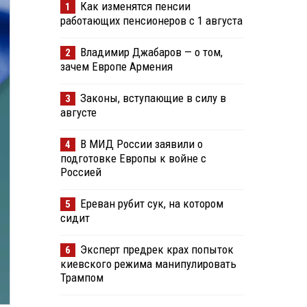
Как изменятся пенсии
1
работающих пенсионеров с 1 августа
Владимир Джабаров — о том,
2
зачем Европе Армения
Законы, вступающие в силу в
3
августе
В МИД России заявили о
4
подготовке Европы к войне с
Россией
Ереван рубит сук, на котором
5
сидит
Эксперт предрек крах попыток
6
киевского режима манипулировать
Трампом