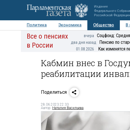
Издание
Федерального Собран
Российской Федераци
Политика
Экономика
Общество
В
Все о пенсиях
Фото
Авторы
Персоны
Мнения
Регионы
Соцфонд: Средня
вчера
Пенсию по стар
два дня назад
в России
Как изменятся п
01.08.2026
Кабмин внес в Госду
реабилитации инва
Поделиться
28.06.2023 22:33
Автор:
Наталия Васильева