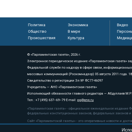
Политика
Экономика
Видео
Общество
В мире
Персон
Происшествия
Культура
Медиац
© «Парламентская газета», 2026 г.
Электронное периодическое издание «Парламентская газета» за
Федеральной службе по надзору в сфере связи, информационных
массовых коммуникаций (Роскомнадзор) 05 августа 2011 года. 1
Свидетельство о регистрации Эл № ФС77-46097
Учредитель — АНО «Парламентская газета»
Исполняющий обязанности главного редактора — Абдуллаев М.Р
Тел.: +7 (495) 637–69–79 E-mail:
pg@pnp.ru
«Парламентская газета» - официальное еженедельное издание Фе
федеральных конституционных законов, федеральных законов и а
Сайт «Парламентской газеты» - это оперативные новости и дост
«Парламентской газеты» активная ссылка на pnp.ru обязательна.
Испо