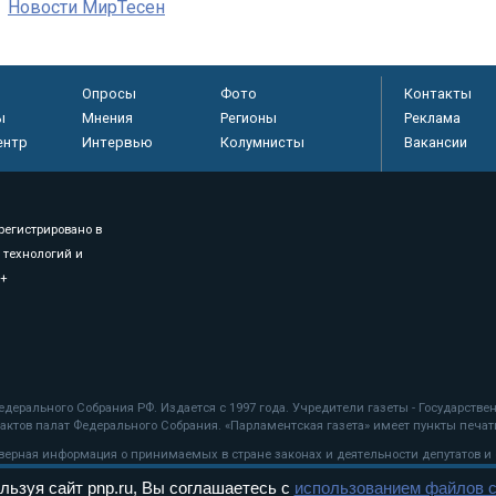
Новости МирТесен
Опросы
Фото
Контакты
ы
Мнения
Регионы
Реклама
ентр
Интервью
Колумнисты
Вакансии
регистрировано в
 технологий и
8+
.
дерального Собрания РФ. Издается с 1997 года. Учредители газеты - Государств
ктов палат Федерального Собрания. «Парламентская газета» имеет пункты печати
оверная информация о принимаемых в стране законах и деятельности депутатов и
льзуя сайт pnp.ru, Вы соглашаетесь с
использованием файлов c