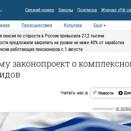
Свежий номер
Законы
Подписка
Журнал «РФ с
ия
и
 мире
Происшествия
Культура
Ещё
Медиацентр
Интервью
Колумнисты
Делова
я пенсия по старости в России превысила 27,2 тысячи
эксперт
ости предложили закрепить на уровне не ниже 40% от заработка
енсии работающих пенсионеров с 1 августа
му законопроект о комплексно
лидов
Читать нас в
Законопроект:
№ 39096