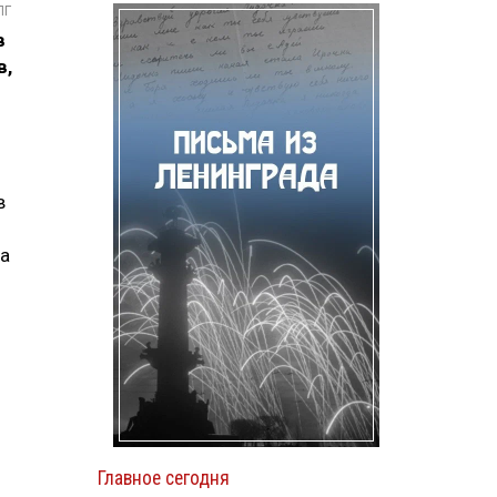
ПГ
в
в,
в
ва
Главное сегодня