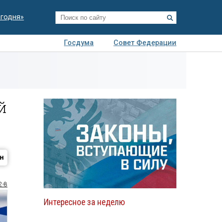
егодня»
Госдума
Совет Федерации
я
Авто
Недвижимость
Технологии
иза
й
2-8
Интересное за неделю