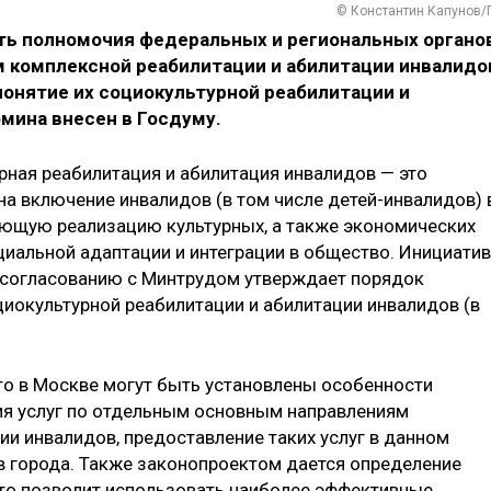
© Константин Капунов/
ть полномочия федеральных и региональных органо
м комплексной реабилитации и абилитации инвалидо
понятие их социокультурной реабилитации и
бмина внесен в Госдуму.
рная реабилитация и абилитация инвалидов — это
на включение инвалидов (в том числе детей-инвалидов) 
ающую реализацию культурных, а также экономических
циальной адаптации и интеграции в общество. Инициати
о согласованию с Минтрудом утверждает порядок
циокультурной реабилитации и абилитации инвалидов (в
что в Москве могут быть установлены особенности
ия услуг по отдельным основным направлениям
ии инвалидов, предоставление таких услуг в данном
тв города. Также законопроектом дается определение
это позволит использовать наиболее эффективные