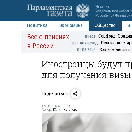
Издание
Федерального Собран
Российской Федераци
Политика
Экономика
Общество
В
Все о пенсиях
Фото
Авторы
Персоны
Мнения
Регионы
Соцфонд: Средня
вчера
Пенсию по стар
два дня назад
в России
Как изменятся п
01.08.2026
Иностранцы будут п
для получения визы
Поделиться
16.08.2024 11:19
Автор:
Юлия Катенёва