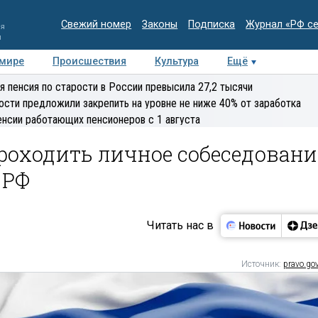
Свежий номер
Законы
Подписка
Журнал «РФ с
ия
и
 мире
Происшествия
Культура
Ещё
Медиацентр
Интервью
Колумнисты
Делова
я пенсия по старости в России превысила 27,2 тысячи
эксперт
ости предложили закрепить на уровне не ниже 40% от заработка
енсии работающих пенсионеров с 1 августа
роходить личное собеседовани
 РФ
Читать нас в
Источник:
pravo.gov