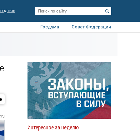
егодня»
Госдума
Совет Федерации
я
Авто
Недвижимость
Технологии
иза
е
.ru
Интересное за неделю