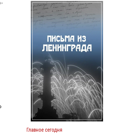
а»
ю
Главное сегодня