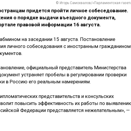
© Игорь Самохвалов/«Парламентская газет
остранцам придется пройти личное собеседование.
жения о порядке выдачи въездного документа,
ортале правовой информации 16 августа.
бмином на заседании 15 августа. Постановление
ия личного собеседования с иностранным гражданином
окументов.
тановление, официальный представитель Министерства
документ устраняет пробелы в регулировании проверки
ки в Россию его реальным намерениям.
ипломатических представительств и консульских
волит повысить эффективность их работы по выявлени
оссийской Федерации представляется нежелательным», —