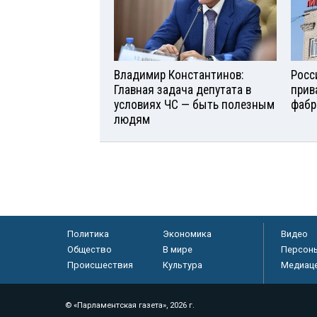
Владимир Константинов:
Росс
Главная задача депутата в
прив
условиях ЧС — быть полезным
фабр
людям
Политика
Экономика
Видео
Общество
В мире
Персон
Происшествия
Культура
Медиац
© «Парламентская газета», 2026 г.