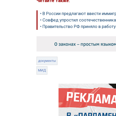
Читайте также:
• В России предлагают ввести иммиг
• Совфед упростил соотечественник
• Правительство РФ приняло в работ
документы
МИД