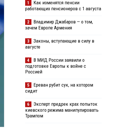
Как изменятся пенсии
1
работающих пенсионеров с 1 августа
Владимир Джабаров — о том,
2
зачем Европе Армения
Законы, вступающие в силу в
3
августе
В МИД России заявили о
4
подготовке Европы к войне с
Россией
Ереван рубит сук, на котором
5
сидит
Эксперт предрек крах попыток
6
киевского режима манипулировать
Трампом