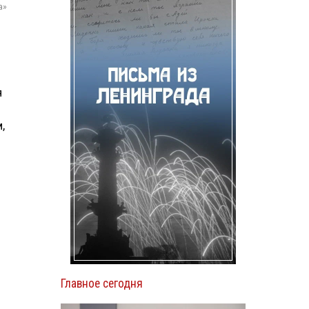
а»
я
,
Главное сегодня