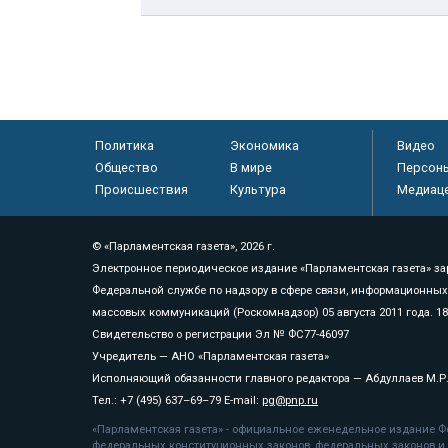
Политика
Экономика
Видео
Общество
В мире
Персон
Происшествия
Культура
Медиац
© «Парламентская газета», 2026 г.
Электронное периодическое издание «Парламентская газета» за
Федеральной службе по надзору в сфере связи, информационных
массовых коммуникаций (Роскомнадзор) 05 августа 2011 года. 1
Свидетельство о регистрации Эл № ФС77-46097
Учредитель — АНО «Парламентская газета»
Исполняющий обязанности главного редактора — Абдуллаев М.Р
Тел.: +7 (495) 637–69–79 E-mail:
pg@pnp.ru
«Парламентская газета» - официальное еженедельное издание Фе
федеральных конституционных законов, федеральных законов и а