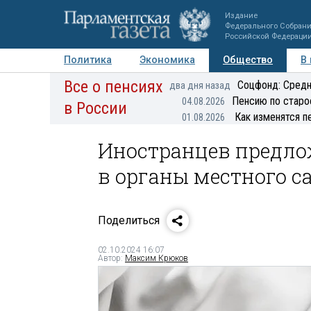
Издание
Федерального Собран
Российской Федераци
Политика
Экономика
Общество
В
Все о пенсиях
Фото
Авторы
Персоны
Мнения
Регионы
Соцфонд: Средн
два дня назад
Пенсию по старо
04.08.2026
в России
Как изменятся п
01.08.2026
Иностранцев предло
в органы местного 
Поделиться
02.10.2024 16:07
Автор:
Максим Крюков