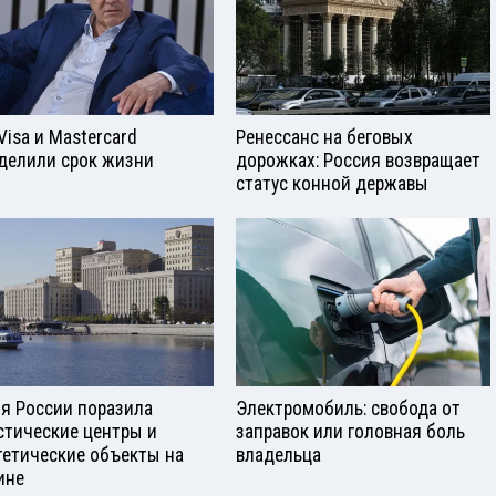
Visа и Mastercard
Ренессанс на беговых
делили срок жизни
дорожках: Россия возвращает
статус конной державы
я России поразила
Электромобиль: свобода от
стические центры и
заправок или головная боль
гетические объекты на
владельца
ине