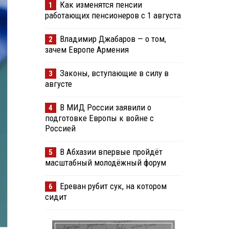
Как изменятся пенсии
1
работающих пенсионеров с 1 августа
Владимир Джабаров — о том,
2
зачем Европе Армения
Законы, вступающие в силу в
3
августе
В МИД России заявили о
4
подготовке Европы к войне с
Россией
В Абхазии впервые пройдёт
5
масштабный молодёжный форум
Ереван рубит сук, на котором
6
сидит