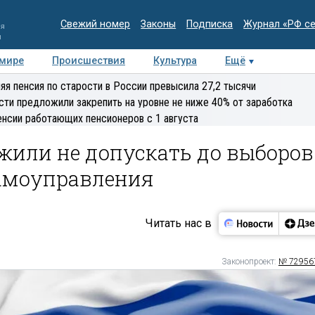
Свежий номер
Законы
Подписка
Журнал «РФ с
ия
и
 мире
Происшествия
Культура
Ещё
Медиацентр
Интервью
Колумнисты
Делова
яя пенсия по старости в России превысила 27,2 тысячи
эксперт
сти предложили закрепить на уровне не ниже 40% от заработка
енсии работающих пенсионеров с 1 августа
жили не допускать до выборов
самоуправления
Читать нас в
Законопроект:
№ 72956