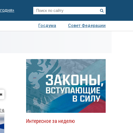
егодня»
Госдума
Совет Федерации
я
Авто
Недвижимость
Технологии
иза
7-8
Интересное за неделю