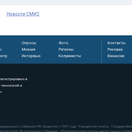
Новости СМИ2
Опросы
Фото
Контакты
ы
Мнения
Регионы
Реклама
ентр
Интервью
Колумнисты
Вакансии
регистрировано в
 технологий и
8+
.
дерального Собрания РФ. Издается с 1997 года. Учредители газеты - Государств
ктов палат Федерального Собрания. «Парламентская газета» имеет пункты печати