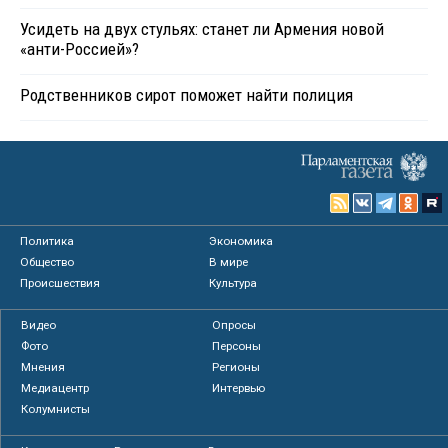
Усидеть на двух стульях: станет ли Армения новой
«анти-Россией»?
Родственников сирот поможет найти полиция
Политика
Экономика
Общество
В мире
Происшествия
Культура
Видео
Опросы
Фото
Персоны
Мнения
Регионы
Медиацентр
Интервью
Колумнисты