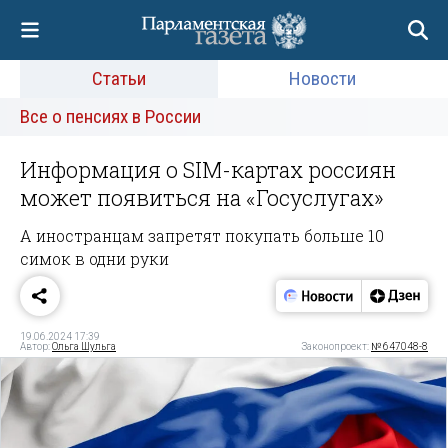
Статьи
Новости
Все о пенсиях в России
Информация о SIM-картах россиян
может появиться на «Госуслугах»
А иностранцам запретят покупать больше 10
симок в одни руки
19.06.2024 17:39
Автор:
Ольга Шульга
Законопроект:
№ 647048-8