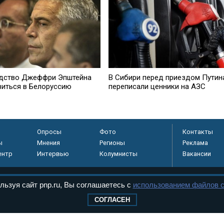
дство Джеффри Эпштейна
В Сибири перед приездом Путин
виться в Белоруссию
переписали ценники на АЗС
Опросы
Фото
Контакты
ы
Мнения
Регионы
Реклама
ентр
Интервью
Колумнисты
Вакансии
льзуя сайт pnp.ru, Вы соглашаетесь с
использованием файлов c
регистрировано в
СОГЛАСЕН
 технологий и
8+