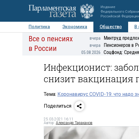
Издание
Федерального Собран
Российской Федераци
Политика
Экономика
Общество
В
Все о пенсиях
Фото
Авторы
Персоны
Мнения
Регионы
Минтруд предлож
вчера
Пенсионеров в Р
вчера
в России
Соцфонд: Средня
05.08.2026
Инфекционист: забол
снизит вакцинация 
Тема:
Коронавирус COVID-19: что надо з
Поделиться
25.03.2021 16:11
Автор:
Александр Тараканов