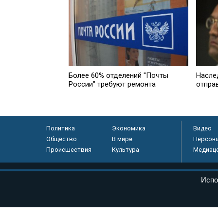
Более 60% отделений "Почты
Насле
России" требуют ремонта
отпра
Политика
Экономика
Видео
Общество
В мире
Персон
Происшествия
Культура
Медиац
© «Парламентская газета», 2026 г.
Испо
Электронное периодическое издание «Парламентская газета» за
Федеральной службе по надзору в сфере связи, информационных
массовых коммуникаций (Роскомнадзор) 05 августа 2011 года. 1