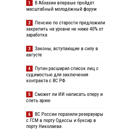
В Абхазии впервые пройдёт
1
масштабный молодёжный форум
Пенсию по старости предложили
2
закрепить на уровне не ниже 40% от
заработка
Законы, вступающие в силу в
3
августе
Путин расширил список лиц с
4
судимостью для заключения
контракта с ВС РФ
Сможет ли ИИ написать оперу и
5
спеть арию
ВС России поразили резервуары
6
с ГСМ в порту Одессы и буксир в
порту Николаева