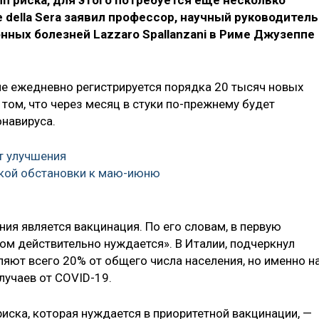
пп риска, для этого потребуется ещё несколько
e della Sera заявил профессор, научный руководитель
ных болезней Lazzaro Spallanzani в Риме Джузеппе
ане ежедневно регистрируется порядка 20 тысяч новых
 том, что через месяц в стуки по-прежнему будет
онавируса.
т улучшения
кой обстановки к маю-июню
ия является вакцинация. По его словам, в первую
том действительно нуждается». В Италии, подчеркнул
яют всего 20% от общего числа населения, но именно н
лучаев от COVID-19.
риска, которая нуждается в приоритетной вакцинации, —