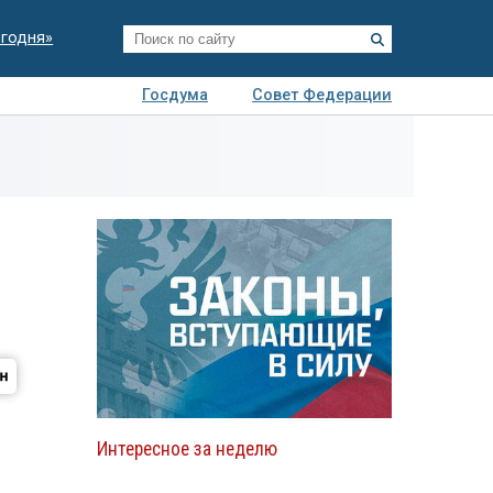
егодня»
Госдума
Совет Федерации
я
Авто
Недвижимость
Технологии
иза
Интересное за неделю