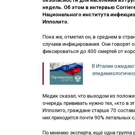
безопасности для населения из гру
недель. Об этом в интервью Corrier
Национального института инфекцион
Ипполито.
Пока же, отметил он, в среднем в стр
случаев инфицирования. Они говорят о
фиксироваться до 400 смертей от кор
В Италии ожидаю
эпидемиологичес
Медик сказал, что выходом из положен
очередь прививать нужно тех, «кто в э
Ипполито, граждане старше 70 составл
них приходится почти 90% летальных с
По мнению эксперта, ещё одна группа 