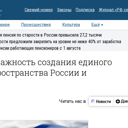
Свежий номер
Законы
Подписка
Журнал «РФ с
ия
и
 мире
Происшествия
Культура
Ещё
Медиацентр
Интервью
Колумнисты
Делова
я пенсия по старости в России превысила 27,2 тысячи
эксперт
ости предложили закрепить на уровне не ниже 40% от заработка
енсии работающих пенсионеров с 1 августа
важность создания единого
остранства России и
Читать нас в