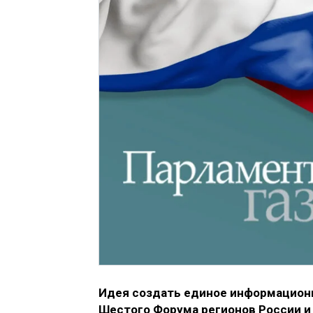
Идея создать единое информационн
Шестого Форума регионов России и