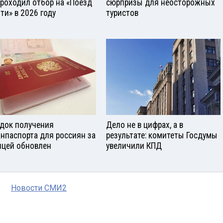
проходил отбор на «Поезд
сюрпризы для неосторожных
ти» в 2026 году
туристов
док получения
Дело не в цифрах, а в
анпаспорта для россиян за
результате: комитеты Госдумы
ицей обновлен
увеличили КПД
Новости СМИ2