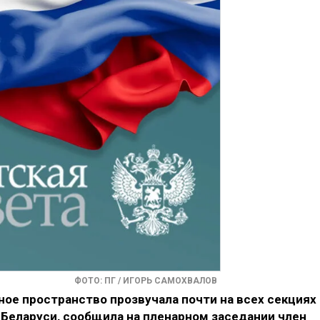
ФОТО: ПГ / ИГОРЬ САМОХВАЛОВ
ое пространство прозвучала почти на всех секциях
 Беларуси, сообщила на пленарном заседании член