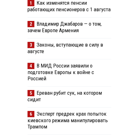
Как изменятся пенсии
1
работающих пенсионеров с 1 августа
Владимир Джабаров — о том,
2
зачем Европе Армения
Законы, вступающие в силу в
3
августе
В МИД России заявили о
4
подготовке Европы к войне с
Россией
Ереван рубит сук, на котором
5
сидит
Эксперт предрек крах попыток
6
киевского режима манипулировать
Трампом