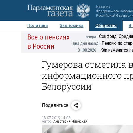
Издание
Федерального Собран
Российской Федераци
Политика
Экономика
Общество
В
Все о пенсиях
Фото
Авторы
Персоны
Мнения
Регионы
Соцфонд: Средня
вчера
Пенсию по стар
два дня назад
в России
Как изменятся п
01.08.2026
Гумерова отметила 
информационного пр
Белоруссии
Поделиться
18.07.2019 14:03
Автор:
Анастасия Яланская