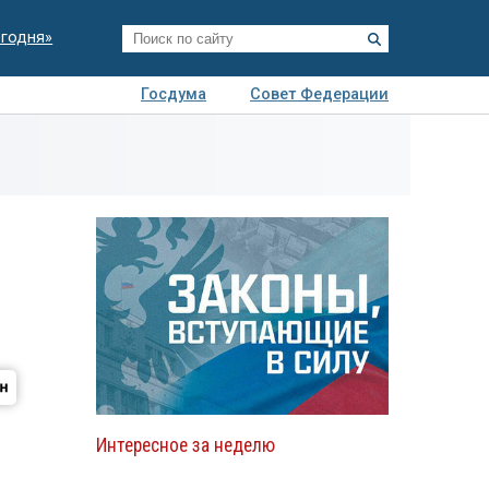
егодня»
Госдума
Совет Федерации
я
Авто
Недвижимость
Технологии
иза
Интересное за неделю