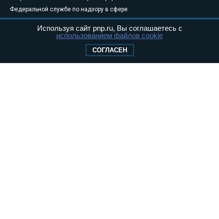
Федеральной службе по надзору в сфере
связи, информационных технологий и
Используя сайт pnp.ru, Вы соглашаетесь с
массовых коммуникаций (Роскомнадзор) 05
использованием файлов cookie
августа 2011 года. 18+
СОГЛАСЕН
Свидетельство о регистрации Эл № ФС77-
46097
Учредитель — АНО «Парламентская газета»
Исполняющий обязанности главного
редактора — Абдуллаев М.Р.
Тел.: +7 (495) 637–69–79 E-mail:
pg@pnp.ru
«Парламентская газета» - официальное еженедельное издание
Федерального Собрания РФ. Издается с 1997 года. Учредители
газеты - Государственная Дума и Совет Федерации РФ. Официальный
публикатор федеральных конституционных законов, федеральных
законов и актов палат Федерального Собрания. «Парламентская
газета» имеет пункты печати и представительства в десяти субъектах
федерации.
Сайт «Парламентской газеты» - это оперативные новости и
достоверная информация о принимаемых в стране законах и
деятельности депутатов и сенаторов. При использовании материалов