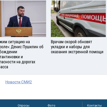
жим ситуацию на
Врачам скорой обновят
роле»: Денис Пушилин об
укладки и наборы для
бождении
оказания экстренной помощи
тантиновки и
пасности на дорогах
асса
Новости СМИ2
Опросы
Фото
Контакты