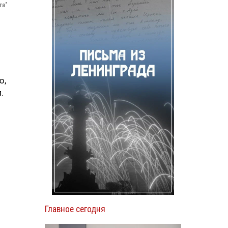
та"
ю,
.
Главное сегодня