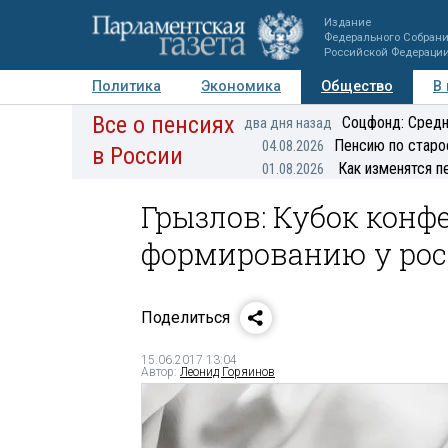
Издание
Федерального Собран
Российской Федераци
Политика
Экономика
Общество
В
Все о пенсиях
Фото
Авторы
Персоны
Мнения
Регионы
Соцфонд: Средн
два дня назад
Пенсию по старо
04.08.2026
в России
Как изменятся п
01.08.2026
Грызлов: Кубок кон
формированию у рос
Поделиться
15.06.2017 13:04
Автор:
Леонид Горяинов