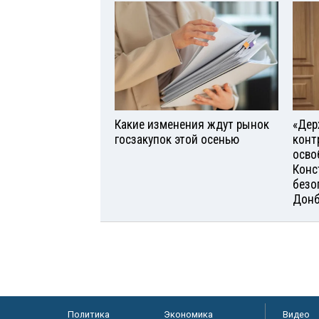
Какие изменения ждут рынок
«Дер
госзакупок этой осенью
конт
осво
Конс
безо
Донб
Политика
Экономика
Видео