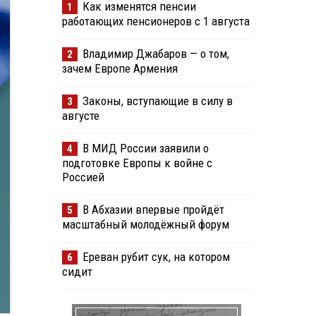
Как изменятся пенсии
1
работающих пенсионеров с 1 августа
Владимир Джабаров — о том,
2
зачем Европе Армения
Законы, вступающие в силу в
3
августе
В МИД России заявили о
4
подготовке Европы к войне с
Россией
В Абхазии впервые пройдёт
5
масштабный молодёжный форум
Ереван рубит сук, на котором
6
сидит