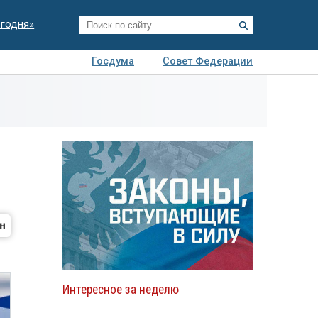
егодня»
Госдума
Совет Федерации
я
Авто
Недвижимость
Технологии
иза
Интересное за неделю