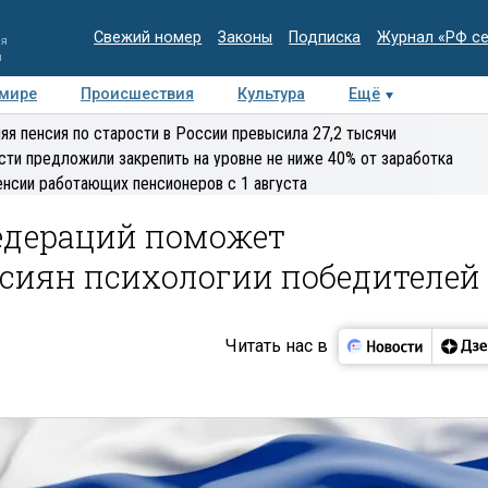
Свежий номер
Законы
Подписка
Журнал «РФ с
ия
и
 мире
Происшествия
Культура
Ещё
Медиацентр
Интервью
Колумнисты
Делова
яя пенсия по старости в России превысила 27,2 тысячи
эксперт
сти предложили закрепить на уровне не ниже 40% от заработка
енсии работающих пенсионеров с 1 августа
федераций поможет
сиян психологии победителей
Читать нас в