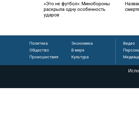
«Это не футбол»: Минобороны
Назва
раскрыла одну особенность
смерт
ударов
Политика
Экономика
Видео
Общество
В мире
Персон
Происшествия
Культура
Медиац
Испо
© «Парламентская газета», 2026 г.
Электронное периодическое издание «Парламентская газета» за
Федеральной службе по надзору в сфере связи, информационных
массовых коммуникаций (Роскомнадзор) 05 августа 2011 года. 1
Свидетельство о регистрации Эл № ФС77-46097
Учредитель — АНО «Парламентская газета»
Исполняющий обязанности главного редактора — Абдуллаев М.Р
Тел.: +7 (495) 637–69–79 E-mail:
pg@pnp.ru
«Парламентская газета» - официальное еженедельное издание Фе
федеральных конституционных законов, федеральных законов и а