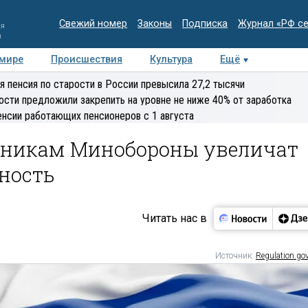
Свежий номер
Законы
Подписка
Журнал «РФ с
ия
и
 мире
Происшествия
Культура
Ещё
Медиацентр
Интервью
Колумнисты
Делова
я пенсия по старости в России превысила 27,2 тысячи
эксперт
ости предложили закрепить на уровне не ниже 40% от заработка
енсии работающих пенсионеров с 1 августа
дникам Минобороны увеличат
ность
Читать нас в
Источник:
Regulation.gov