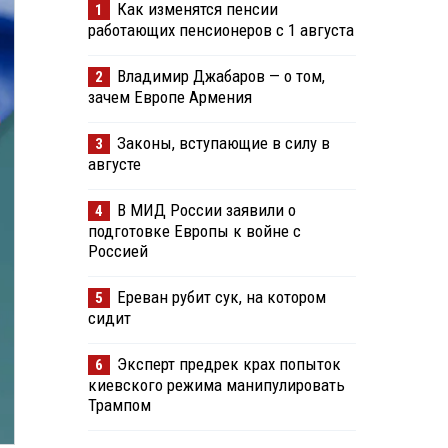
Как изменятся пенсии
1
работающих пенсионеров с 1 августа
Владимир Джабаров — о том,
2
зачем Европе Армения
Законы, вступающие в силу в
3
августе
В МИД России заявили о
4
подготовке Европы к войне с
Россией
Ереван рубит сук, на котором
5
сидит
Эксперт предрек крах попыток
6
киевского режима манипулировать
Трампом