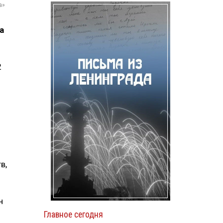
а»
а
2
в,
н
Главное сегодня