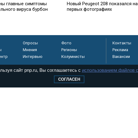
ны главные симптомы
Новый Peugeot 208 показался на
ельного вируса бурбон
первых фотографиях
Опросы
Фото
Контакты
ы
Мнения
Регионы
Реклама
ентр
Интервью
Колумнисты
Вакансии
льзуя сайт pnp.ru, Вы соглашаетесь с
использованием файлов c
СОГЛАСЕН
регистрировано в
 технологий и
8+
.
дерального Собрания РФ. Издается с 1997 года. Учредители газеты - Государств
ктов палат Федерального Собрания. «Парламентская газета» имеет пункты печати