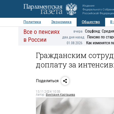
Издание
Федерального Собран
Российской Федераци
Политика
Экономика
Общество
В
Все о пенсиях
Фото
Авторы
Персоны
Мнения
Регионы
Соцфонд: Средня
вчера
Пенсию по стар
два дня назад
в России
Как изменятся п
01.08.2026
Гражданским сотру
доплату за интенсив
Поделиться
13.11.2024 10:35
Автор:
Виктория Карташева