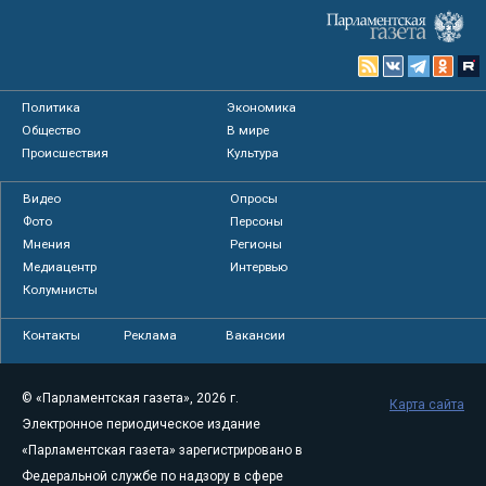
Политика
Экономика
Общество
В мире
Происшествия
Культура
Видео
Опросы
Фото
Персоны
Мнения
Регионы
Медиацентр
Интервью
Колумнисты
Контакты
Реклама
Вакансии
© «Парламентская газета», 2026 г.
Карта сайта
Электронное периодическое издание
«Парламентская газета» зарегистрировано в
Федеральной службе по надзору в сфере