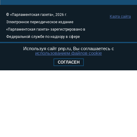
© «Парламентская газета», 2026 г.
Карта сайта
Электронное периодическое издание
«Парламентская газета» зарегистрировано в
Федеральной службе по надзору в сфере
связи, информационных технологий и
Используя сайт pnp.ru, Вы соглашаетесь с
массовых коммуникаций (Роскомнадзор) 05
использованием файлов cookie
августа 2011 года. 18+
СОГЛАСЕН
Свидетельство о регистрации Эл № ФС77-
46097
Учредитель — АНО «Парламентская газета»
Исполняющий обязанности главного
редактора — Абдуллаев М.Р.
Тел.: +7 (495) 637–69–79 E-mail:
pg@pnp.ru
«Парламентская газета» - официальное еженедельное издание
Федерального Собрания РФ. Издается с 1997 года. Учредители
газеты - Государственная Дума и Совет Федерации РФ. Официальный
публикатор федеральных конституционных законов, федеральных
законов и актов палат Федерального Собрания. «Парламентская