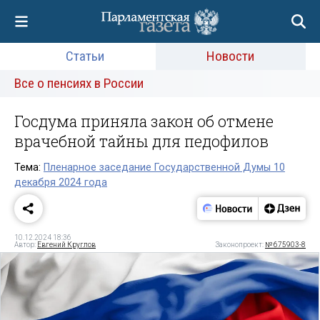
Статьи
Новости
Все о пенсиях в России
Госдума приняла закон об отмене
врачебной тайны для педофилов
Тема:
Пленарное заседание Государственной Думы 10
декабря 2024 года
10.12.2024 18:36
Автор:
Евгений Круглов
Законопроект:
№ 675903-8