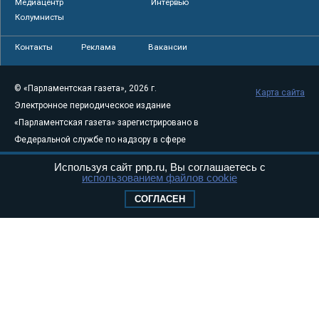
Медиацентр
Интервью
Колумнисты
Контакты
Реклама
Вакансии
© «Парламентская газета», 2026 г.
Карта сайта
Электронное периодическое издание
«Парламентская газета» зарегистрировано в
Федеральной службе по надзору в сфере
связи, информационных технологий и
Используя сайт pnp.ru, Вы соглашаетесь с
массовых коммуникаций (Роскомнадзор) 05
использованием файлов cookie
августа 2011 года. 18+
СОГЛАСЕН
Свидетельство о регистрации Эл № ФС77-
46097
Учредитель — АНО «Парламентская газета»
Исполняющий обязанности главного
редактора — Абдуллаев М.Р.
Тел.: +7 (495) 637–69–79 E-mail:
pg@pnp.ru
«Парламентская газета» - официальное еженедельное издание