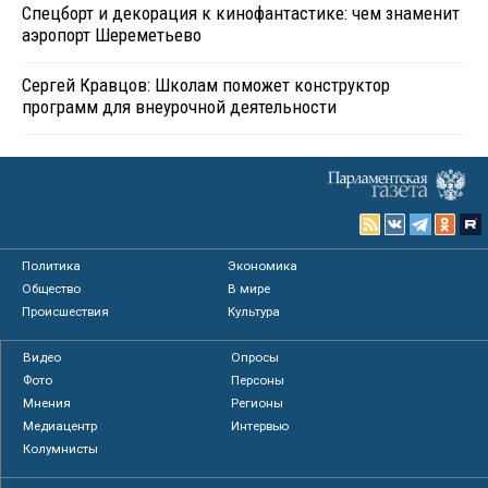
Спецборт и декорация к кинофантастике: чем знаменит
аэропорт Шереметьево
Сергей Кравцов: Школам поможет конструктор
программ для внеурочной деятельности
Политика
Экономика
Общество
В мире
Происшествия
Культура
Видео
Опросы
Фото
Персоны
Мнения
Регионы
Медиацентр
Интервью
Колумнисты