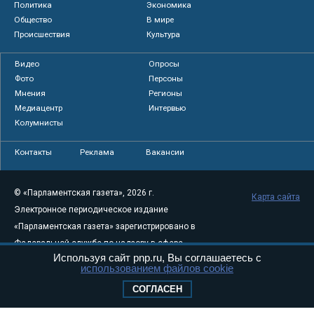
Политика
Экономика
Общество
В мире
Происшествия
Культура
Видео
Опросы
Фото
Персоны
Мнения
Регионы
Медиацентр
Интервью
Колумнисты
Контакты
Реклама
Вакансии
© «Парламентская газета», 2026 г.
Карта сайта
Электронное периодическое издание
«Парламентская газета» зарегистрировано в
Федеральной службе по надзору в сфере
Используя сайт pnp.ru, Вы соглашаетесь с
связи, информационных технологий и
использованием файлов cookie
массовых коммуникаций (Роскомнадзор) 05
СОГЛАСЕН
августа 2011 года. 18+
Свидетельство о регистрации Эл № ФС77-