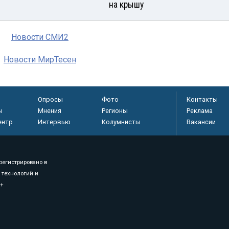
на крышу
Новости СМИ2
Новости МирТесен
Опросы
Фото
Контакты
ы
Мнения
Регионы
Реклама
ентр
Интервью
Колумнисты
Вакансии
регистрировано в
 технологий и
8+
.