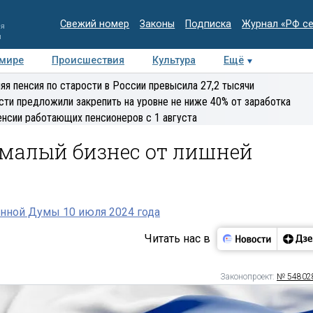
Свежий номер
Законы
Подписка
Журнал «РФ с
ия
и
 мире
Происшествия
Культура
Ещё
Медиацентр
Интервью
Колумнисты
Делова
яя пенсия по старости в России превысила 27,2 тысячи
эксперт
сти предложили закрепить на уровне не ниже 40% от заработка
енсии работающих пенсионеров с 1 августа
 малый бизнес от лишней
нной Думы 10 июля 2024 года
Читать нас в
Законопроект:
№ 54802