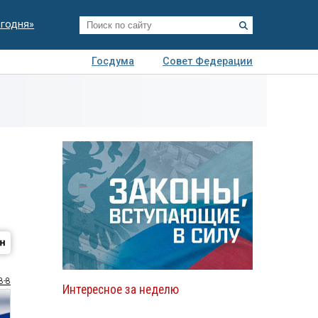
егодня»
Госдума
Совет Федерации
я
Авто
Недвижимость
Технологии
иза
8-8
Интересное за неделю