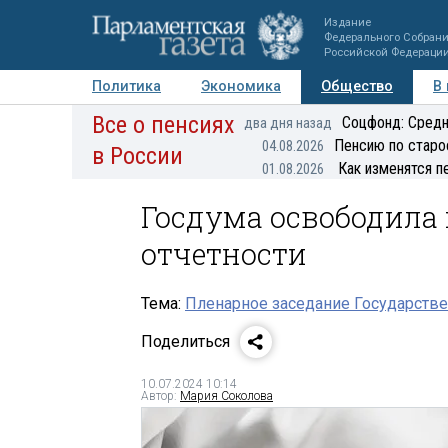
Издание
Федерального Собран
Российской Федераци
Политика
Экономика
Общество
В
Все о пенсиях
Фото
Авторы
Персоны
Мнения
Регионы
Соцфонд: Средн
два дня назад
Пенсию по старо
04.08.2026
в России
Как изменятся п
01.08.2026
Госдума освободила
отчетности
Тема:
Пленарное заседание Государстве
Поделиться
10.07.2024 10:14
Автор:
Мария Соколова