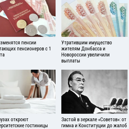
изменятся пенсии
Утратившим имущество
тающих пенсионеров с 1
жителям Донбасса и
ста
Новороссии увеличили
выплаты
вузах откроют
Застой в зеркале «Советов»: от
ерситетские гостиницы
гимна и Конституции до жалоб