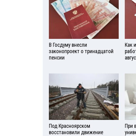
В Госдуму внесли
Как 
законопроект о тринадцатой
рабо
пенсии
авгу
Под Красноярском
При 
восстановили движение
унив