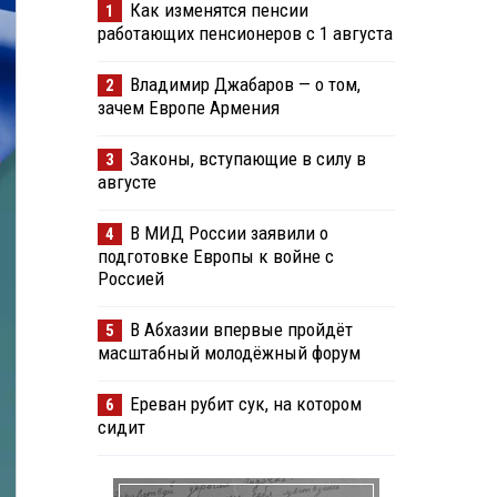
Как изменятся пенсии
1
работающих пенсионеров с 1 августа
Владимир Джабаров — о том,
2
зачем Европе Армения
Законы, вступающие в силу в
3
августе
В МИД России заявили о
4
подготовке Европы к войне с
Россией
В Абхазии впервые пройдёт
5
масштабный молодёжный форум
Ереван рубит сук, на котором
6
сидит