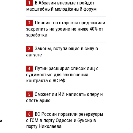
В Абхазии впервые пройдёт
1
масштабный молодёжный форум
Пенсию по старости предложили
2
закрепить на уровне не ниже 40% от
заработка
Законы, вступающие в силу в
3
августе
Путин расширил список лиц с
4
судимостью для заключения
контракта с ВС РФ
Сможет ли ИИ написать оперу и
5
спеть арию
ВС России поразили резервуары
6
с ГСМ в порту Одессы и буксир в
и.
порту Николаева