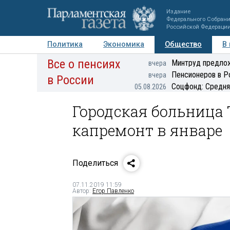
Издание
Федерального Собран
Российской Федераци
Политика
Экономика
Общество
В
Все о пенсиях
Фото
Авторы
Персоны
Мнения
Регионы
Минтруд предлож
вчера
Пенсионеров в Р
вчера
в России
Соцфонд: Средня
05.08.2026
Городская больница
капремонт в январе
Поделиться
07.11.2019 11:59
Автор:
Егор Павленко