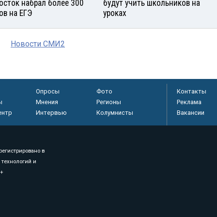
осток набрал более 300
будут учить школьников на
ов на ЕГЭ
уроках
Новости СМИ2
Опросы
Фото
Контакты
ы
Мнения
Регионы
Реклама
ентр
Интервью
Колумнисты
Вакансии
регистрировано в
 технологий и
8+
.