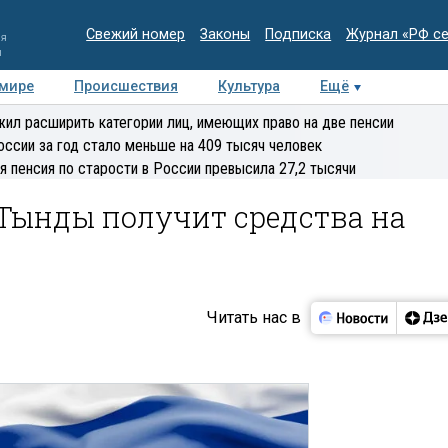
Свежий номер
Законы
Подписка
Журнал «РФ с
ия
и
 мире
Происшествия
Культура
Ещё
Медиацентр
Интервью
Колумнисты
Делова
ил расширить категории лиц, имеющих право на две пенсии
эксперт
оссии за год стало меньше на 409 тысяч человек
я пенсия по старости в России превысила 27,2 тысячи
 Тынды получит средства на
Читать нас в