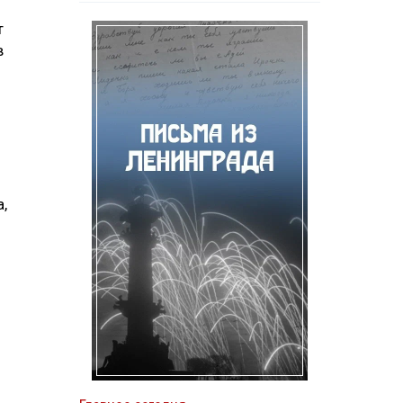
т
в
,