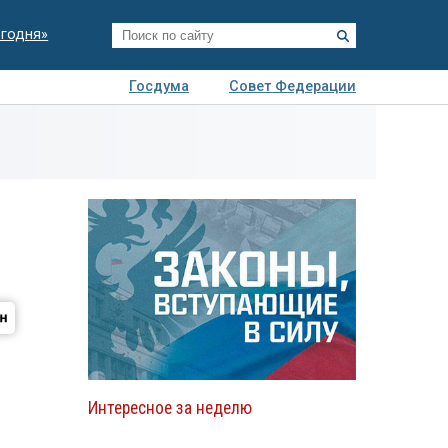
егодня»
Госдума
Совет Федерации
я
Авто
Недвижимость
Технологии
иза
Интересное за неделю