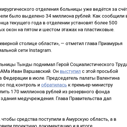
хирургического отделения больницы уже ведётся за счё
цели было выделено 34 миллиона рублей. Как сообщили 
нца текущего года в отделении установят более 500
ых окон на пятом и шестом этажах на пластиковые.
еверной столице области», — отметил глава Приамурья
иальной сети Instagram.
льницы Тынды поднимал Герой Социалистического Труда
 БАМа Иван Варшавский. Он
выступил
с этой просьбой
а Федерации в июле. Председатель палаты Валентина
ос под контроль и
обратилась
к премьер-министру
ить 170 миллионов рублей из резервного фонда
 здания медучреждения. Глава Правительства дал
 чтобы средства поступили в Амурскую область, а в
овили проектную документацию и в итоге