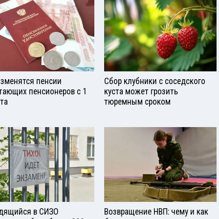
изменятся пенсии
Сбор клубники с соседского
тающих пенсионеров с 1
куста может грозить
ста
тюремным сроком
дящийся в СИЗО
Возвращение НВП: чему и как