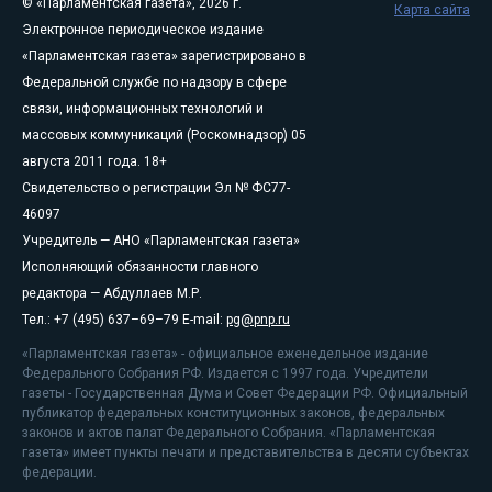
© «Парламентская газета», 2026 г.
Карта сайта
Электронное периодическое издание
«Парламентская газета» зарегистрировано в
Федеральной службе по надзору в сфере
связи, информационных технологий и
массовых коммуникаций (Роскомнадзор) 05
августа 2011 года. 18+
Свидетельство о регистрации Эл № ФС77-
46097
Учредитель — АНО «Парламентская газета»
Исполняющий обязанности главного
редактора — Абдуллаев М.Р.
Тел.: +7 (495) 637–69–79 E-mail:
pg@pnp.ru
«Парламентская газета» - официальное еженедельное издание
Федерального Собрания РФ. Издается с 1997 года. Учредители
газеты - Государственная Дума и Совет Федерации РФ. Официальный
публикатор федеральных конституционных законов, федеральных
законов и актов палат Федерального Собрания. «Парламентская
газета» имеет пункты печати и представительства в десяти субъектах
федерации.