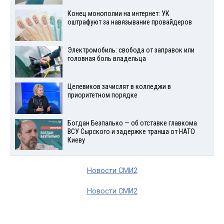
Конец монополии на интернет: УК
оштрафуют за навязывание провайдеров
Электромобиль: свобода от заправок или
головная боль владельца
Целевиков зачислят в колледжи в
приоритетном порядке
Богдан Безпалько — об отставке главкома
ВСУ Сырского и задержке транша от НАТО
Киеву
Новости СМИ2
Новости СМИ2