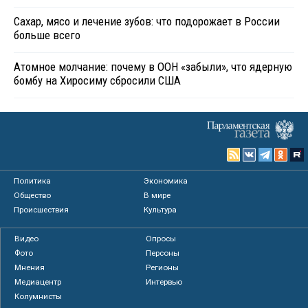
Сахар, мясо и лечение зубов: что подорожает в России
больше всего
Атомное молчание: почему в ООН «забыли», что ядерную
бомбу на Хиросиму сбросили США
Политика
Экономика
Общество
В мире
Происшествия
Культура
Видео
Опросы
Фото
Персоны
Мнения
Регионы
Медиацентр
Интервью
Колумнисты