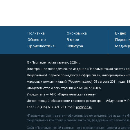
Политика
Экономика
Видео
Общество
В мире
Персон
Происшествия
Культура
Медиац
© «Парламентская газета», 2026 г.
Электронное периодическое издание «Парламентская газета» за
Федеральной службе по надзору в сфере связи, информационных
массовых коммуникаций (Роскомнадзор) 05 августа 2011 года. 1
Свидетельство о регистрации Эл № ФС77-46097
Учредитель — АНО «Парламентская газета»
Исполняющий обязанности главного редактора — Абдуллаев М.Р
Тел.: +7 (495) 637–69–79 E-mail:
pg@pnp.ru
«Парламентская газета» - официальное еженедельное издание Фе
федеральных конституционных законов, федеральных законов и а
Сайт «Парламентской газеты» - это оперативные новости и дост