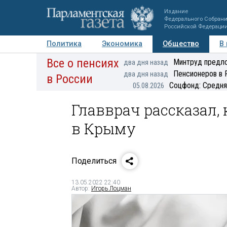
Издание
Федерального Собран
Российской Федераци
Политика
Экономика
Общество
В
Все о пенсиях
Фото
Авторы
Персоны
Мнения
Регионы
Минтруд предло
два дня назад
Пенсионеров в 
два дня назад
в России
Соцфонд: Средня
05.08.2026
Главврач рассказал, 
в Крыму
Поделиться
13.05.2022 22:40
Автор:
Игорь Лоцман