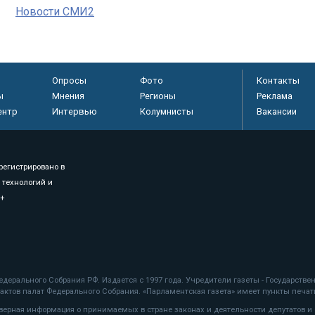
Новости СМИ2
Опросы
Фото
Контакты
ы
Мнения
Регионы
Реклама
ентр
Интервью
Колумнисты
Вакансии
регистрировано в
 технологий и
8+
.
дерального Собрания РФ. Издается с 1997 года. Учредители газеты - Государств
ктов палат Федерального Собрания. «Парламентская газета» имеет пункты печати
оверная информация о принимаемых в стране законах и деятельности депутатов и