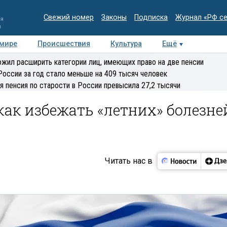
Свежий номер
Законы
Подписка
Журнал «РФ с
ия
и
 мире
Происшествия
Культура
Ещё
Медиацентр
Интервью
Колумнисты
Делова
жил расширить категории лиц, имеющих право на две пенсии
эксперт
России за год стало меньше на 409 тысяч человек
я пенсия по старости в России превысила 27,2 тысячи
как избежать «летних» болезне
Читать нас в