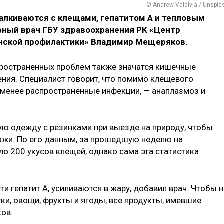
© Andrew Valdivia / Unspla
алкиваются с клещами, гепатитом А и тепловым
вный врач ГБУ здравоохранения РК «Центр
нской профилактики» Владимир Мещеряков.
спространенных проблем также значатся кишечные
ения. Специалист говорит, что помимо клещевого
менее распространенные инфекции, — анаплазмоз и
ую одежду с резинками при выезде на природу, чтобы
кожи. По его данным, за прошедшую неделю на
о 200 укусов клещей, однако сама эта статистика
и гепатит А, усиливаются в жару, добавил врач. Чтобы н
ки, овощи, фрукты и ягоды, все продукты, имевшие
ков.