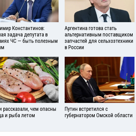
имир Константинов:
Аргентина готова стать
ная задача депутата в
альтернативным поставщиком
виях ЧС — быть полезным
запчастей для сельхозтехники
ям
в России
и рассказали, чем опасны
Путин встретился с
ца и рыба летом
губернатором Омской области