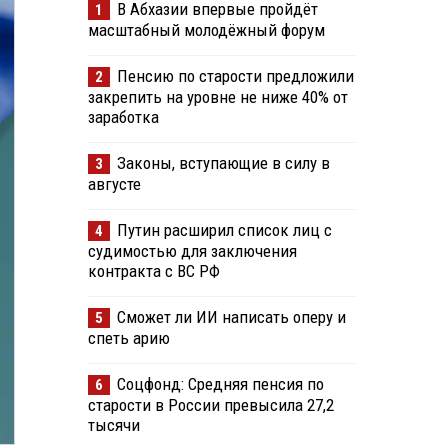
В Абхазии впервые пройдёт
1
масштабный молодёжный форум
Пенсию по старости предложили
2
закрепить на уровне не ниже 40% от
заработка
Законы, вступающие в силу в
3
августе
Путин расширил список лиц с
4
судимостью для заключения
контракта с ВС РФ
Сможет ли ИИ написать оперу и
5
спеть арию
Соцфонд: Средняя пенсия по
6
старости в России превысила 27,2
тысячи