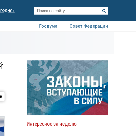
егодня»
Госдума
Совет Федерации
я
Авто
Недвижимость
Технологии
иза
й
Интересное за неделю