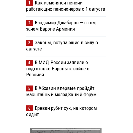
Как изменятся пенсии
1
работающих пенсионеров с 1 августа
Владимир Джабаров — о том,
2
зачем Европе Армения
Законы, вступающие в силу в
3
августе
В МИД России заявили о
4
подготовке Европы к войне с
Россией
В Абхазии впервые пройдёт
5
масштабный молодёжный форум
Ереван рубит сук, на котором
6
сидит