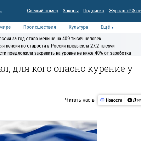
Свежий номер
Законы
Подписка
Журнал «РФ с
ия
и
 мире
Происшествия
Культура
Ещё
Медиацентр
Интервью
Колумнисты
Делова
оссии за год стало меньше на 409 тысяч человек
эксперт
яя пенсия по старости в России превысила 27,2 тысячи
сти предложили закрепить на уровне не ниже 40% от заработка
л, для кого опасно курение у
Читать нас в