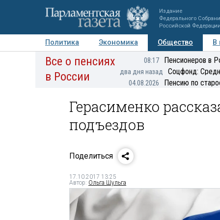
Издание
Федерального Собран
Российской Федераци
Политика
Экономика
Общество
В
Все о пенсиях
Фото
Авторы
Персоны
Мнения
Регионы
Пенсионеров в Р
08:17
Соцфонд: Средн
два дня назад
в России
Пенсию по старо
04.08.2026
Герасименко рассказа
подъездов
Поделиться
17.10.2017 13:25
Автор:
Ольга Шульга