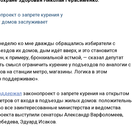
 охране здоровья Николай Герасименко.
проект о запрете курения у
 домов заслуживает
неделю ко мне дважды обращались избиратели с
ездов их домов, дым идёт вверх, и это становится
н, к примеру, бронхиальной астмой, — сказал депутат
ть смысл ограничить курение у подъездов по аналогии с
ов на станции метро, магазины. Логика в этом
го поддерживаю».
оддержал
законопроект о запрете курения на открытом
метров от входа в подъезды жилых домов: положительн
во все заинтересованные министерства и ведомства.
оекта выступили сенаторы Александр Варфоломеев,
Лебедева, Эдуард Исаков.