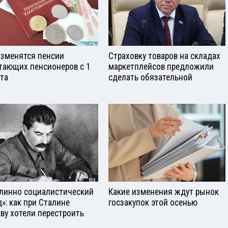
изменятся пенсии
Страховку товаров на складах
тающих пенсионеров с 1
маркетплейсов предложили
ста
сделать обязательной
линно социалистический
Какие изменения ждут рынок
д»: как при Сталине
госзакупок этой осенью
ву хотели перестроить