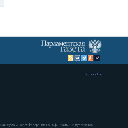
Карта сайта
енная Дума и Совет Федерации РФ. Официальный публикатор