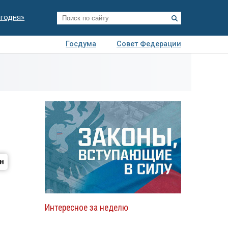
егодня»
Госдума
Совет Федерации
я
Авто
Недвижимость
Технологии
иза
Интересное за неделю