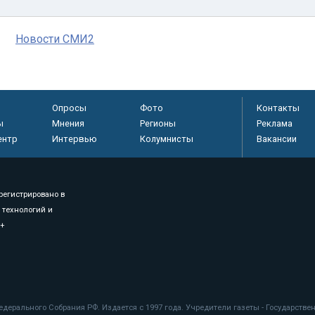
Новости СМИ2
Опросы
Фото
Контакты
ы
Мнения
Регионы
Реклама
ентр
Интервью
Колумнисты
Вакансии
регистрировано в
 технологий и
8+
.
дерального Собрания РФ. Издается с 1997 года. Учредители газеты - Государств