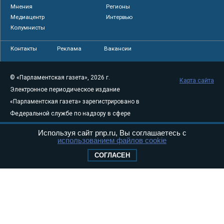
Мнения
Регионы
Медиацентр
Интервью
Колумнисты
Контакты
Реклама
Вакансии
© «Парламентская газета», 2026 г.
Карта сайта
Электронное периодическое издание
«Парламентская газета» зарегистрировано в
Федеральной службе по надзору в сфере
связи, информационных технологий и
Используя сайт pnp.ru, Вы соглашаетесь с
массовых коммуникаций (Роскомнадзор) 05
использованием файлов cookie
августа 2011 года. 18+
СОГЛАСЕН
Свидетельство о регистрации Эл № ФС77-
46097
Учредитель — АНО «Парламентская газета»
Исполняющий обязанности главного
редактора — Абдуллаев М.Р.
Тел.: +7 (495) 637–69–79 E-mail:
pg@pnp.ru