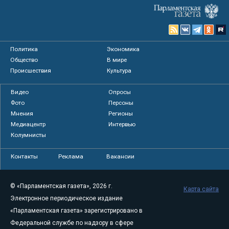
Политика
Экономика
Общество
В мире
Происшествия
Культура
Видео
Опросы
Фото
Персоны
Мнения
Регионы
Медиацентр
Интервью
Колумнисты
Контакты
Реклама
Вакансии
© «Парламентская газета», 2026 г.
Карта сайта
Электронное периодическое издание
«Парламентская газета» зарегистрировано в
Федеральной службе по надзору в сфере