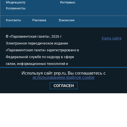
Медиацентр
Интервью
Колумнисты
Контакты
Реклама
Вакансии
© «Парламентская газета», 2026 г.
Карта сайта
Электронное периодическое издание
«Парламентская газета» зарегистрировано в
Федеральной службе по надзору в сфере
связи, информационных технологий и
массовых коммуникаций (Роскомнадзор) 05
Используя сайт pnp.ru, Вы соглашаетесь с
использованием файлов cookie
августа 2011 года. 18+
Свидетельство о регистрации Эл № ФС77-
СОГЛАСЕН
46097
Учредитель — АНО «Парламентская газета»
Исполняющий обязанности главного
редактора — Абдуллаев М.Р.
Тел.: +7 (495) 637–69–79 E-mail:
pg@pnp.ru