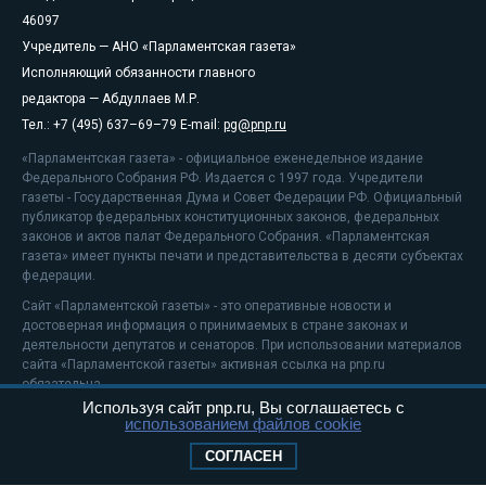
46097
Учредитель — АНО «Парламентская газета»
Исполняющий обязанности главного
редактора — Абдуллаев М.Р.
Тел.: +7 (495) 637–69–79 E-mail:
pg@pnp.ru
«Парламентская газета» - официальное еженедельное издание
Федерального Собрания РФ. Издается с 1997 года. Учредители
газеты - Государственная Дума и Совет Федерации РФ. Официальный
публикатор федеральных конституционных законов, федеральных
законов и актов палат Федерального Собрания. «Парламентская
газета» имеет пункты печати и представительства в десяти субъектах
федерации.
Сайт «Парламентской газеты» - это оперативные новости и
достоверная информация о принимаемых в стране законах и
деятельности депутатов и сенаторов. При использовании материалов
сайта «Парламентской газеты» активная ссылка на pnp.ru
обязательна.
Используя сайт pnp.ru, Вы соглашаетесь с
На информационном ресурсе применяются
рекомендательные
использованием файлов cookie
технологии
Положение о защите персональных данных
СОГЛАСЕН