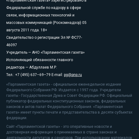
«Парламентская газета» зарегистрировано в
Федеральной службе по надзору в сфере
связи, информационных технологий и
массовых коммуникаций (Роскомнадзор) 05
августа 2011 года. 18+
Свидетельство о регистрации Эл № ФС77-
46097
Учредитель — АНО «Парламентская газета»
Исполняющий обязанности главного
редактора — Абдуллаев М.Р.
Тел.: +7 (495) 637–69–79 E-mail:
pg@pnp.ru
«Парламентская газета» - официальное еженедельное издание
Федерального Собрания РФ. Издается с 1997 года. Учредители
газеты - Государственная Дума и Совет Федерации РФ. Официальный
публикатор федеральных конституционных законов, федеральных
законов и актов палат Федерального Собрания. «Парламентская
газета» имеет пункты печати и представительства в десяти субъектах
федерации.
Сайт «Парламентской газеты» - это оперативные новости и
достоверная информация о принимаемых в стране законах и
деятельности депутатов и сенаторов. При использовании материалов