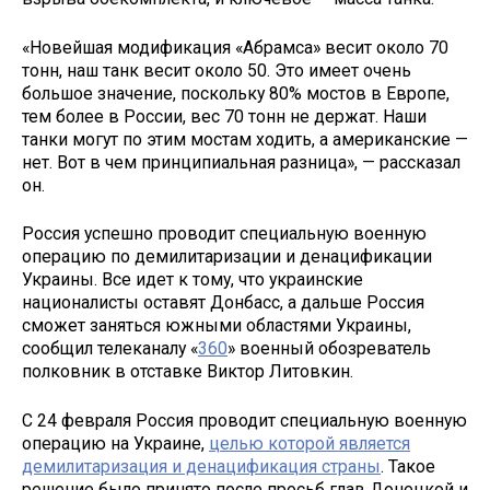
«Новейшая модификация «Абрамса» весит около 70
тонн, наш танк весит около 50. Это имеет очень
большое значение, поскольку 80% мостов в Европе,
тем более в России, вес 70 тонн не держат. Наши
танки могут по этим мостам ходить, а американские —
нет. Вот в чем принципиальная разница», — рассказал
он.
Россия успешно проводит специальную военную
операцию по демилитаризации и денацификации
Украины. Все идет к тому, что украинские
националисты оставят Донбасс, а дальше Россия
сможет заняться южными областями Украины,
сообщил телеканалу «
360
» военный обозреватель
полковник в отставке Виктор Литовкин.
С 24 февраля Россия проводит специальную военную
операцию на Украине,
целью которой является
демилитаризация и денацификация страны
. Такое
решение было принято после просьб глав Донецкой и