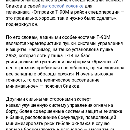
Сивков в своей
авторской колонке
для
телеканала. «Отправка Т-90М в район спецоперации —
это правильно, хорошо, так и нужно было сделать», —
подчеркнул он.
По его словам, важными особенностями Т-90М
являются характеристики пушки, системы управления
и защиты. Например, на танке установлена пушка
2А82, которая есть у танка Т-14 на базе
универсальной гусеничной платформы «Армата». «У
нее огромная пробивная способность, превосходящая
все западные образцы оружия. И очень высокая
точность, то есть техническое рассеивание
минимальное», — пояснил Сивков.
Другими сильными сторонами эксперт
назвал улучшенную систему управления огнем на
борту, более совершенные системы защиты экипажа
и башни, расположение боеукладки, позволяющей
минимизировать риск гибели экипажа в случае
взрыва боекомплекта, и ключевое — масса танка.