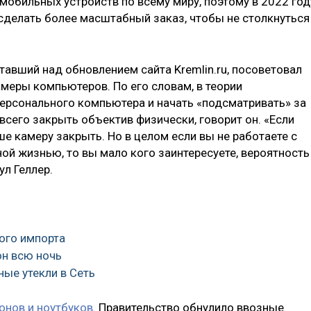
мобильных устройств по всему миру, поэтому в 2022 год
сделать более масштабный заказ, чтобы не столкнуться
тавший над обновлением сайта Kremlin.ru, посоветовал
меры компьютеров. По его словам, в теории
ерсонального компьютера и начать «подсматривать» за
сего закрыть объектив физически, говорит он. «Если
е камеру закрыть. Но в целом если вы не работаете с
ой жизнью, то вы мало кого заинтересуете, вероятность
ул Геллер.
ого импорта
он всю ночь
ные утекли в Сеть
онов и ноутбуков
. Правительство обнулило ввозные