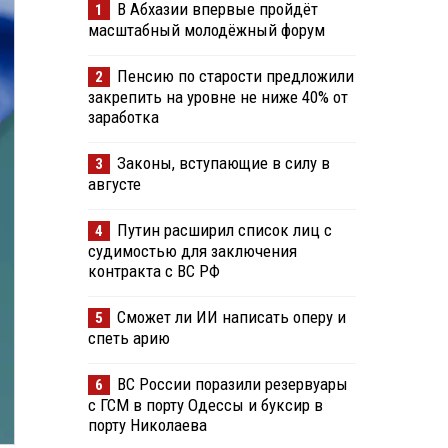
В Абхазии впервые пройдёт
1
масштабный молодёжный форум
Пенсию по старости предложили
2
закрепить на уровне не ниже 40% от
заработка
Законы, вступающие в силу в
3
августе
Путин расширил список лиц с
4
судимостью для заключения
контракта с ВС РФ
Сможет ли ИИ написать оперу и
5
спеть арию
ВС России поразили резервуары
6
с ГСМ в порту Одессы и буксир в
порту Николаева