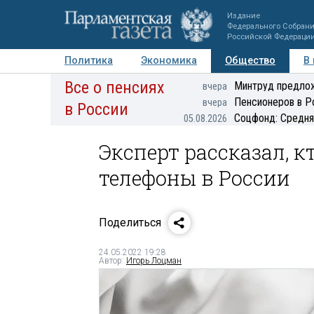
Издание
Федерального Собран
Российской Федераци
Политика
Экономика
Общество
В
Все о пенсиях
Фото
Авторы
Персоны
Мнения
Регионы
Минтруд предлож
вчера
Пенсионеров в Р
вчера
в России
Соцфонд: Средня
05.08.2026
Эксперт рассказал, 
телефоны в России
Поделиться
24.05.2022 19:28
Автор:
Игорь Лоцман