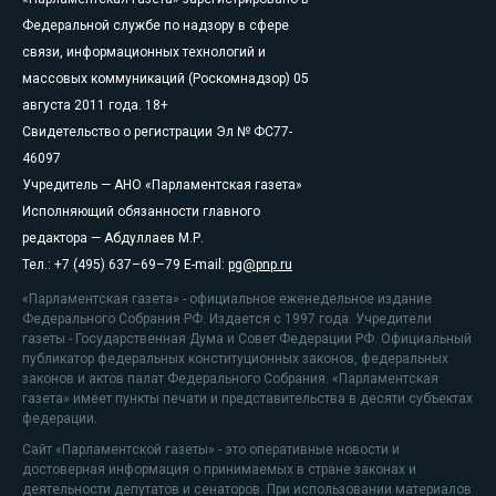
Федеральной службе по надзору в сфере
связи, информационных технологий и
массовых коммуникаций (Роскомнадзор) 05
августа 2011 года. 18+
Свидетельство о регистрации Эл № ФС77-
46097
Учредитель — АНО «Парламентская газета»
Исполняющий обязанности главного
редактора — Абдуллаев М.Р.
Тел.: +7 (495) 637–69–79 E-mail:
pg@pnp.ru
«Парламентская газета» - официальное еженедельное издание
Федерального Собрания РФ. Издается с 1997 года. Учредители
газеты - Государственная Дума и Совет Федерации РФ. Официальный
публикатор федеральных конституционных законов, федеральных
законов и актов палат Федерального Собрания. «Парламентская
газета» имеет пункты печати и представительства в десяти субъектах
федерации.
Сайт «Парламентской газеты» - это оперативные новости и
достоверная информация о принимаемых в стране законах и
деятельности депутатов и сенаторов. При использовании материалов