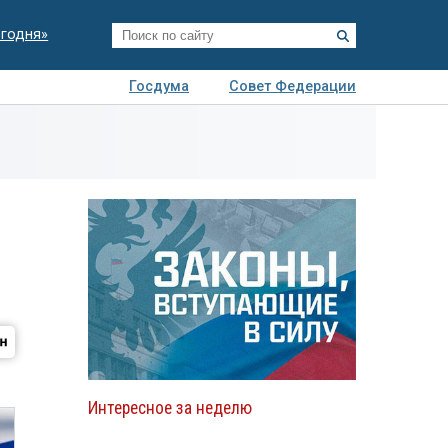
егодня»
Госдума
Совет Федерации
я
Авто
Недвижимость
Технологии
иза
Интересное за неделю