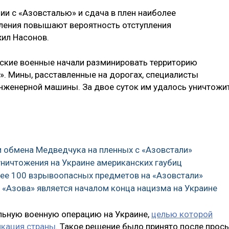
ии с «Азовсталью» и сдача в плен наиболее
ления повышают вероятность отступления
жил Насонов.
йские военные начали разминировать территорию
». Мины, расставленные на дорогах, специалисты
женерной машины. За двое суток им удалось уничтожи
и обмена Медведчука на пленных с «Азовстали»
ничтожения на Украине американских гаубиц
лее 100 взрывоопасных предметов на «Азовстали»
в «Азова» является началом конца нацизма на Украине
льную военную операцию на Украине,
целью которой
икация страны
. Такое решение было принято после прос