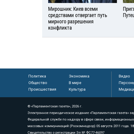
Мирошник: Киев всеми
Приг
средствами отвергает путь
Путе
мирного разрешения
конфликта
Политика
Экономика
Видео
Общество
В мире
Персон
Происшествия
Культура
Медиац
© «Парламентская газета», 2026 г.
Электронное периодическое издание «Парламентская газета» за
Федеральной службе по надзору в сфере связи, информационных
массовых коммуникаций (Роскомнадзор) 05 августа 2011 года. 1
Свидетельство о регистрации Эл № ФС77-46097