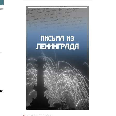
ko
т
ую