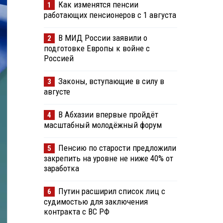
Как изменятся пенсии
1
работающих пенсионеров с 1 августа
В МИД России заявили о
2
подготовке Европы к войне с
Россией
Законы, вступающие в силу в
3
августе
В Абхазии впервые пройдёт
4
масштабный молодёжный форум
Пенсию по старости предложили
5
закрепить на уровне не ниже 40% от
заработка
Путин расширил список лиц с
6
судимостью для заключения
контракта с ВС РФ