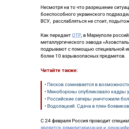
Несмотря на то что разрешение ситуац
боеспособного украинского подразде
ВСУ, расслабляться не стоит, подыто
Как передает
ОТР
, в Мариуполе росси
металлургического завода «Азовсталь
подрывают с помощью специальной ин
более 10 взрывоопасных предметов.
Читайте также:
• Песков сомневается в возможност
• Минобороны опубликовало кадры у
• Российские саперы уничтожили бо
• Водолацкий: Сдача в плен боевико
С 24 февраля Россия проводит специа
является демилитаризация и денациф