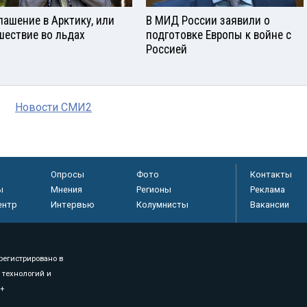
лашение в Арктику, или
В МИД России заявили о
шествие во льдах
подготовке Европы к войне с
Россией
Новости СМИ2
Опросы
Фото
Контакты
ы
Мнения
Регионы
Реклама
ентр
Интервью
Колумнисты
Вакансии
регистрировано в
 технологий и
8+