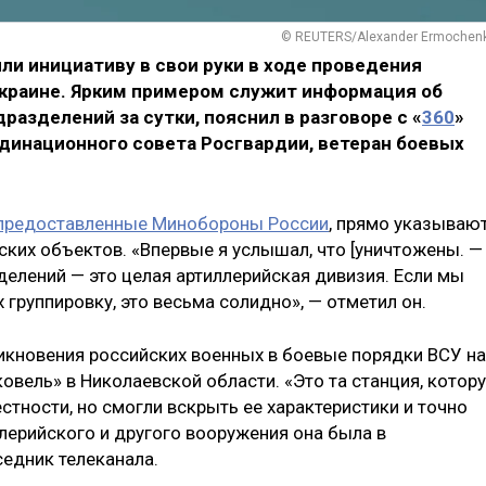
© REUTERS/Alexander Ermochen
и инициативу в свои руки в ходе проведения
Украине. Ярким примером служит информация об
разделений за сутки, пояснил в разговоре с «
360
»
рдинационного совета Росгвардии, ветеран боевых
 предоставленные Минобороны России
, прямо указываю
ских объектов. «Впервые я услышал, что [уничтожены. —
делений — это целая артиллерийская дивизия. Если мы
 группировку, это весьма солидно», — отметил он.
никновения российских военных в боевые порядки ВСУ на
овель» в Николаевской области. «Это та станция, котор
стности, но смогли вскрыть ее характеристики и точно
лерийского и другого вооружения она была в
седник телеканала.