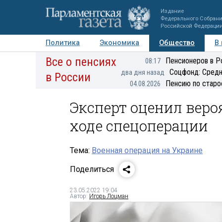
Издание
Федерального Собран
Российской Федераци
Политика
Экономика
Общество
В
Все о пенсиях
Фото
Авторы
Персоны
Мнения
Регионы
Пенсионеров в Р
08:17
Соцфонд: Средн
два дня назад
в России
Пенсию по старо
04.08.2026
Эксперт оценил веро
ходе спецоперации
Тема:
Военная операция на Украине
Поделиться
23.05.2022 19:04
Автор:
Игорь Лоцман