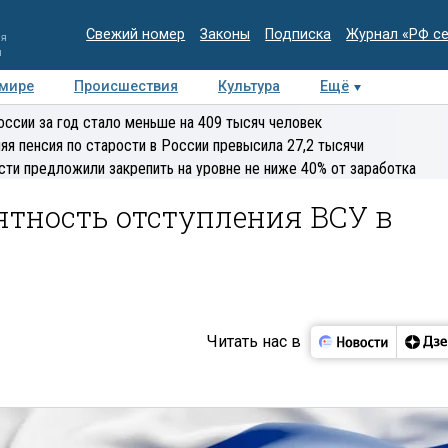
Свежий номер
Законы
Подписка
Журнал «РФ с
ия
и
 мире
Происшествия
Культура
Ещё
Медиацентр
Интервью
Колумнисты
Делова
оссии за год стало меньше на 409 тысяч человек
эксперт
яя пенсия по старости в России превысила 27,2 тысячи
сти предложили закрепить на уровне не ниже 40% от заработка
ятность отступления ВСУ в
Читать нас в