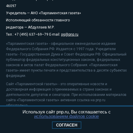
46097
Учредитель — АНО «Парламентская газета»
Исполняющий обязанности главного
редактора — Абдуллаев М.Р.
Тел.: +7 (495) 637–69–79 E-mail:
pg@pnp.ru
«Парламентская газета» - официальное еженедельное издание
Федерального Собрания РФ. Издается с 1997 года. Учредители
газеты - Государственная Дума и Совет Федерации РФ. Официальный
публикатор федеральных конституционных законов, федеральных
законов и актов палат Федерального Собрания. «Парламентская
газета» имеет пункты печати и представительства в десяти субъектах
федерации.
Сайт «Парламентской газеты» - это оперативные новости и
достоверная информация о принимаемых в стране законах и
деятельности депутатов и сенаторов. При использовании материалов
сайта «Парламентской газеты» активная ссылка на pnp.ru
обязательна.
Используя сайт pnp.ru, Вы соглашаетесь с
На информационном ресурсе применяются
рекомендательные
использованием файлов cookie
технологии
Положение о защите персональных данных
СОГЛАСЕН