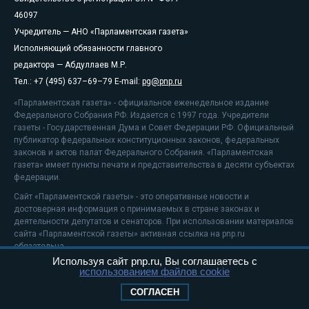
46097
Учредитель — АНО «Парламентская газета»
Исполняющий обязанности главного
редактора — Абдуллаев М.Р.
Тел.: +7 (495) 637–69–79 E-mail:
pg@pnp.ru
«Парламентская газета» - официальное еженедельное издание
Федерального Собрания РФ. Издается с 1997 года. Учредители
газеты - Государственная Дума и Совет Федерации РФ. Официальный
публикатор федеральных конституционных законов, федеральных
законов и актов палат Федерального Собрания. «Парламентская
газета» имеет пункты печати и представительства в десяти субъектах
федерации.
Сайт «Парламентской газеты» - это оперативные новости и
достоверная информация о принимаемых в стране законах и
деятельности депутатов и сенаторов. При использовании материалов
сайта «Парламентской газеты» активная ссылка на pnp.ru
обязательна.
Используя сайт pnp.ru, Вы соглашаетесь с
На информационном ресурсе применяются
рекомендательные
использованием файлов cookie
технологии
Положение о защите персональных данных
СОГЛАСЕН