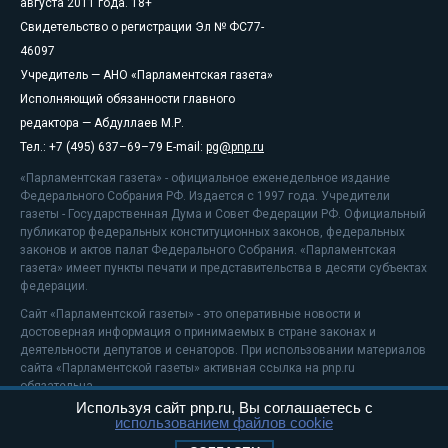
августа 2011 года. 18+
Свидетельство о регистрации Эл № ФС77-
46097
Учредитель — АНО «Парламентская газета»
Исполняющий обязанности главного
редактора — Абдуллаев М.Р.
Тел.: +7 (495) 637–69–79 E-mail:
pg@pnp.ru
«Парламентская газета» - официальное еженедельное издание
Федерального Собрания РФ. Издается с 1997 года. Учредители
газеты - Государственная Дума и Совет Федерации РФ. Официальный
публикатор федеральных конституционных законов, федеральных
законов и актов палат Федерального Собрания. «Парламентская
газета» имеет пункты печати и представительства в десяти субъектах
федерации.
Сайт «Парламентской газеты» - это оперативные новости и
достоверная информация о принимаемых в стране законах и
деятельности депутатов и сенаторов. При использовании материалов
сайта «Парламентской газеты» активная ссылка на pnp.ru
обязательна.
Используя сайт pnp.ru, Вы соглашаетесь с
На информационном ресурсе применяются
рекомендательные
использованием файлов cookie
технологии