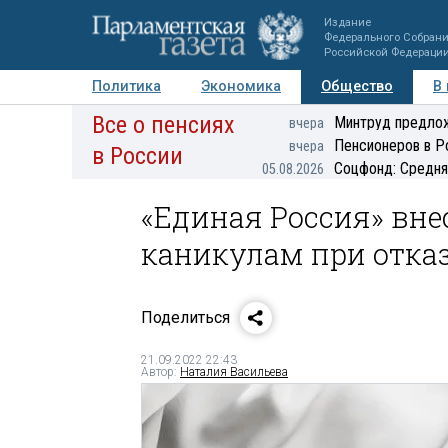
Издание
Федерального Собран
Российской Федераци
Политика
Экономика
Общество
В
Все о пенсиях
Фото
Авторы
Персоны
Мнения
Регионы
Минтруд предлож
вчера
Пенсионеров в Р
вчера
в России
Соцфонд: Средня
05.08.2026
«Единая Россия» вн
каникулам при отка
Поделиться
21.09.2022 22:43
Автор:
Наталия Васильева