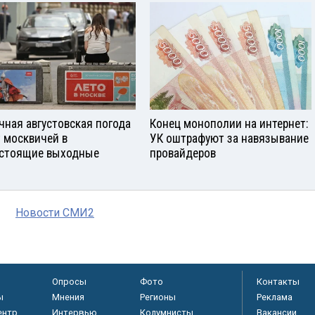
чная августовская погода
Конец монополии на интернет:
 москвичей в
УК оштрафуют за навязывание
стоящие выходные
провайдеров
Новости СМИ2
Опросы
Фото
Контакты
ы
Мнения
Регионы
Реклама
ентр
Интервью
Колумнисты
Вакансии