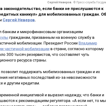
Сергей Неверов.
© Пресс-служба Госду
в законодательство, если банки не прислушаются к
едитных каникул» для мобилизованных граждан. О
мы
Сергей Неверов
.
л банкам и микрофинансовым организациям
кулы
гражданам, призванным на военную службу в
частичной мобилизации. Президент России
Владимир
ии частичной мобилизации
в стране, согласно которому
ло 300 тысяч резервистов, что составляет чуть
ионного ресурса страны.
то позволит поддержать мобилизованных граждан и их
ления негативных последствий из-за невозможности
е и другим кредитам.
временной инициативой и выразил надежду, что банки и
аются к рекомендациям регулятора. «А если нет, то мы