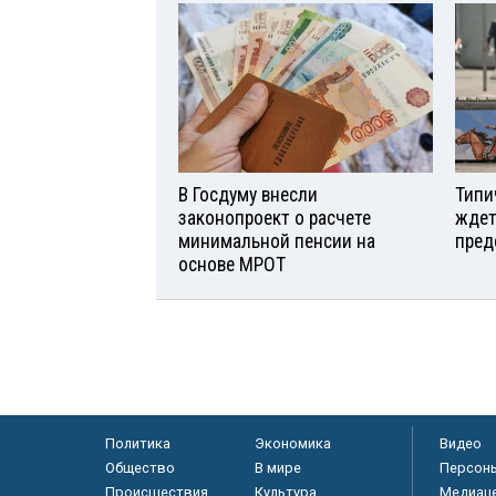
В Госдуму внесли
Типи
законопроект о расчете
ждет
минимальной пенсии на
пред
основе МРОТ
Политика
Экономика
Видео
Общество
В мире
Персон
Происшествия
Культура
Медиац