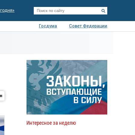
егодня»
Госдума
Совет Федерации
я
Авто
Недвижимость
Технологии
иза
Интересное за неделю