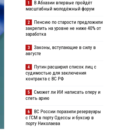
В Абхазии впервые пройдёт
1
масштабный молодёжный форум
Пенсию по старости предложили
2
закрепить на уровне не ниже 40% от
заработка
Законы, вступающие в силу в
3
августе
Путин расширил список лиц с
4
судимостью для заключения
контракта с ВС РФ
Сможет ли ИИ написать оперу и
5
спеть арию
ВС России поразили резервуары
6
с ГСМ в порту Одессы и буксир в
порту Николаева