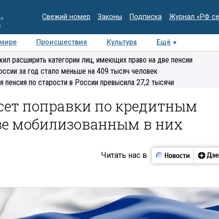
Свежий номер
Законы
Подписка
Журнал «РФ с
ия
и
 мире
Происшествия
Культура
Ещё
Медиацентр
Интервью
Колумнисты
Делова
ил расширить категории лиц, имеющих право на две пенсии
эксперт
оссии за год стало меньше на 409 тысяч человек
я пенсия по старости в России превысила 27,2 тысячи
есет поправки по кредитным
зе мобилизованным в них
Читать нас в