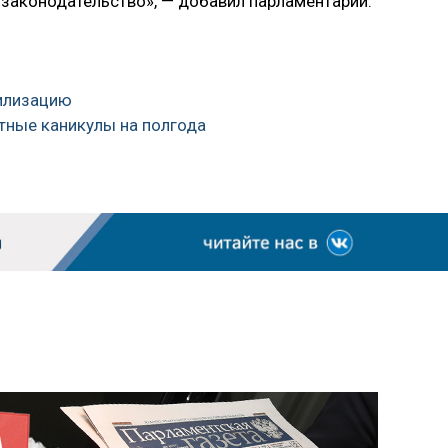
законодательство», — добавил парламентарий.
билизацию
тные каникулы на полгода