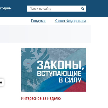
егодня»
Госдума
Совет Федерации
я
Авто
Недвижимость
Технологии
иза
Интересное за неделю