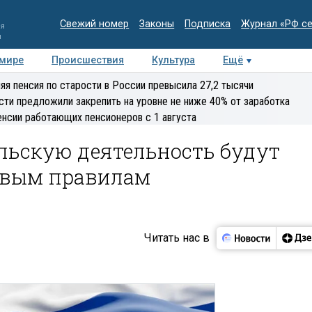
Свежий номер
Законы
Подписка
Журнал «РФ с
ия
и
 мире
Происшествия
Культура
Ещё
Медиацентр
Интервью
Колумнисты
Делова
яя пенсия по старости в России превысила 27,2 тысячи
эксперт
сти предложили закрепить на уровне не ниже 40% от заработка
енсии работающих пенсионеров с 1 августа
льскую деятельность будут
овым правилам
Читать нас в