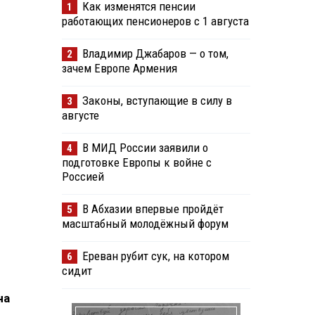
Как изменятся пенсии
1
работающих пенсионеров с 1 августа
Владимир Джабаров — о том,
2
зачем Европе Армения
Законы, вступающие в силу в
3
августе
В МИД России заявили о
4
подготовке Европы к войне с
Россией
В Абхазии впервые пройдёт
5
масштабный молодёжный форум
Ереван рубит сук, на котором
6
сидит
на