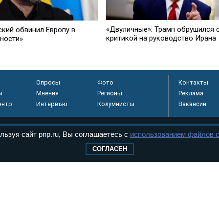
«Двуличные»: Трамп обрушился 
ский обвинил Европу в
критикой на руководство Ирана
тности»
Опросы
Фото
Контакты
ы
Мнения
Регионы
Реклама
ентр
Интервью
Колумнисты
Вакансии
льзуя сайт pnp.ru, Вы соглашаетесь с
использованием файлов c
регистрировано в
СОГЛАСЕН
 технологий и
8+
.