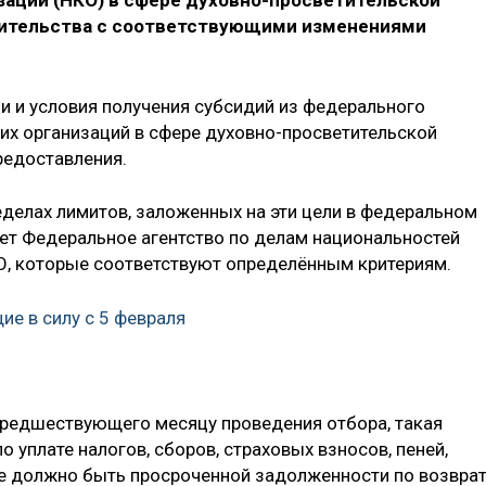
аций (НКО) в сфере духовно-просветительской
вительства с соответствующими изменениями
 и условия получения субсидий из федерального
х организаций в сфере духовно-просветительской
редоставления.
еделах лимитов, заложенных на эти цели в федеральном
дет Федеральное агентство по делам национальностей
О, которые соответствуют определённым критериям.
ие в силу с 5 февраля
 предшествующего месяцу проведения отбора, такая
 уплате налогов, сборов, страховых взносов, пеней,
не должно быть просроченной задолженности по возвра