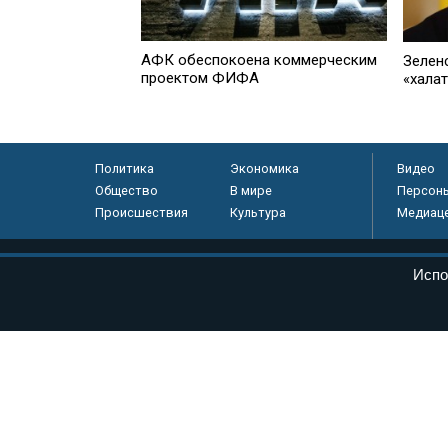
АФК обеспокоена коммерческим
Зелен
проектом ФИФА
«хала
Политика
Экономика
Видео
Общество
В мире
Персон
Происшествия
Культура
Медиац
© «Парламентская газета», 2026 г.
Испо
Электронное периодическое издание «Парламентская газета» за
Федеральной службе по надзору в сфере связи, информационных
массовых коммуникаций (Роскомнадзор) 05 августа 2011 года. 1
Свидетельство о регистрации Эл № ФС77-46097
Учредитель — АНО «Парламентская газета»
Исполняющий обязанности главного редактора — Абдуллаев М.Р
Тел.: +7 (495) 637–69–79 E-mail:
pg@pnp.ru