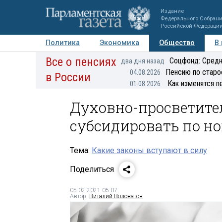
Издание
Федерального Собран
Российской Федераци
Политика
Экономика
Общество
В
Все о пенсиях
Фото
Авторы
Персоны
Мнения
Регионы
Соцфонд: Средн
два дня назад
Пенсию по старо
04.08.2026
в России
Как изменятся п
01.08.2026
Духовно-просветите
субсидировать по н
Тема:
Какие законы вступают в силу
Поделиться
05.02.2021 05:07
Автор:
Виталий Воловатов