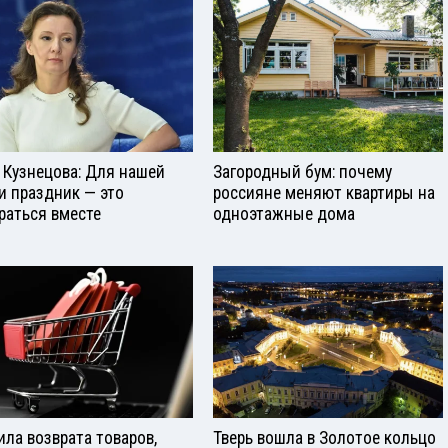
 Кузнецова: Для нашей
Загородный бум: почему
и праздник — это
россияне меняют квартиры на
раться вместе
одноэтажные дома
ила возврата товаров,
Тверь вошла в Золотое кольцо