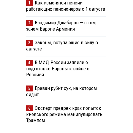
Как изменятся пенсии
1
работающих пенсионеров с 1 августа
Владимир Джабаров — о том,
2
зачем Европе Армения
Законы, вступающие в силу в
3
августе
В МИД России заявили о
4
подготовке Европы к войне с
Россией
Ереван рубит сук, на котором
5
сидит
Эксперт предрек крах попыток
6
киевского режима манипулировать
Трампом