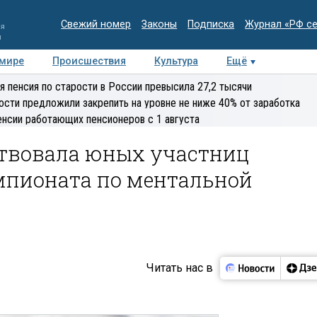
Свежий номер
Законы
Подписка
Журнал «РФ с
ия
и
 мире
Происшествия
Культура
Ещё
Медиацентр
Интервью
Колумнисты
Делова
я пенсия по старости в России превысила 27,2 тысячи
эксперт
ости предложили закрепить на уровне не ниже 40% от заработка
енсии работающих пенсионеров с 1 августа
твовала юных участниц
пионата по ментальной
Читать нас в