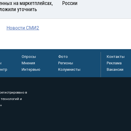
енных на маркетплейсах,
России
ложили уточнить
Новости СМИ2
Опросы
Фото
Контакты
ы
Мнения
Регионы
Реклама
ентр
Интервью
Колумнисты
Вакансии
регистрировано в
 технологий и
8+
.