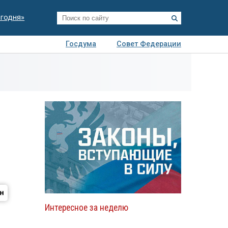
егодня»
Госдума
Совет Федерации
я
Авто
Недвижимость
Технологии
иза
Интересное за неделю