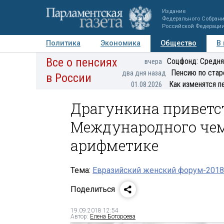
Издание
Федерального Собран
Российской Федераци
Политика
Экономика
Общество
В
Все о пенсиях
Фото
Авторы
Персоны
Мнения
Регионы
Соцфонд: Средня
вчера
Пенсию по стар
два дня назад
в России
Как изменятся п
01.08.2026
Драгункина приветс
Международного чем
арифметике
Тема:
Евразийский женский форум-2018
Поделиться
19.09.2018 12:54
Автор:
Елена Ботороева