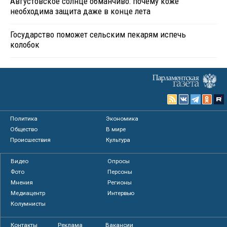
Августовское солнце обманчиво: почему коже
необходима защита даже в конце лета
Государство поможет сельским пекарям испечь
колобок
Политика
Экономика
Общество
В мире
Происшествия
Культура
Видео
Опросы
Фото
Персоны
Мнения
Регионы
Медиацентр
Интервью
Колумнисты
Контакты
Реклама
Вакансии