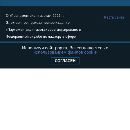
© «Парламентская газета», 2026 г.
Карта сайта
Электронное периодическое издание
«Парламентская газета» зарегистрировано в
Федеральной службе по надзору в сфере
связи, информационных технологий и
Используя сайт pnp.ru, Вы соглашаетесь с
массовых коммуникаций (Роскомнадзор) 05
использованием файлов cookie
августа 2011 года. 18+
СОГЛАСЕН
Свидетельство о регистрации Эл № ФС77-
46097
Учредитель — АНО «Парламентская газета»
Исполняющий обязанности главного
редактора — Абдуллаев М.Р.
Тел.: +7 (495) 637–69–79 E-mail:
pg@pnp.ru
«Парламентская газета» - официальное еженедельное издание
Федерального Собрания РФ. Издается с 1997 года. Учредители
газеты - Государственная Дума и Совет Федерации РФ. Официальный
публикатор федеральных конституционных законов, федеральных
законов и актов палат Федерального Собрания. «Парламентская