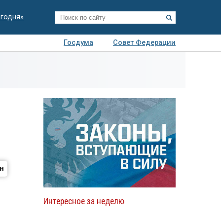
егодня»
Госдума
Совет Федерации
я
Авто
Недвижимость
Технологии
иза
Интересное за неделю