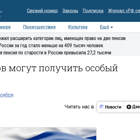
Свежий номер
Законы
Подписка
Журнал «РФ с
ия
и
 мире
Происшествия
Культура
Ещё
Медиацентр
Интервью
Колумнисты
Делова
жил расширить категории лиц, имеющих право на две пенсии
эксперт
России за год стало меньше на 409 тысяч человек
я пенсия по старости в России превысила 27,2 тысячи
в могут получить особый
ноября
Читать нас в