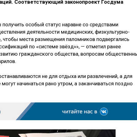
заций. Соответствующий законопроект Госдума
 получить особый статус наравне со средствами
ествления деятельности медицинских, физкультурно-
о, чтобы места размещения паломников подвергались
ссификаций по «системе звёзд»», — отметил ранее
азвитию гражданского общества, вопросам общественн
врилов.
станавливаются не для отдыха или развлечений, а для
 могут начинаться рано утром, а заканчиваться поздно