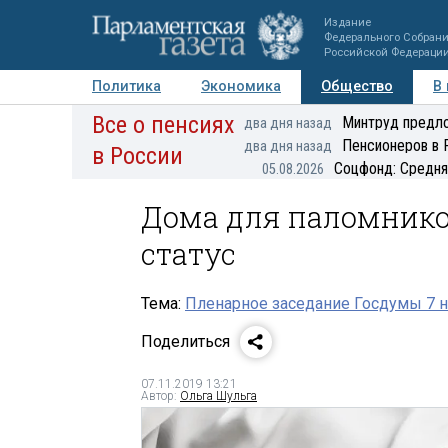
Издание
Федерального Собран
Российской Федераци
Политика
Экономика
Общество
В
Все о пенсиях
Фото
Авторы
Персоны
Мнения
Регионы
Минтруд предло
два дня назад
Пенсионеров в 
два дня назад
в России
Соцфонд: Средня
05.08.2026
Дома для паломнико
статус
Тема:
Пленарное заседание Госдумы 7 
Поделиться
07.11.2019 13:21
Автор:
Ольга Шульга