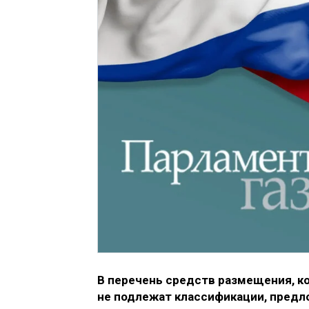
В перечень средств размещения, ко
не подлежат классификации, пред