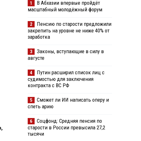
В Абхазии впервые пройдёт
1
масштабный молодёжный форум
Пенсию по старости предложили
2
закрепить на уровне не ниже 40% от
заработка
Законы, вступающие в силу в
3
августе
Путин расширил список лиц с
4
судимостью для заключения
контракта с ВС РФ
Сможет ли ИИ написать оперу и
5
спеть арию
Соцфонд: Средняя пенсия по
6
старости в России превысила 27,2
,
тысячи