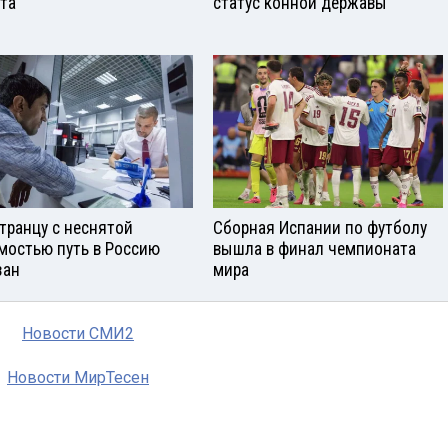
ста
статус конной державы
транцу с неснятой
Сборная Испании по футболу
мостью путь в Россию
вышла в финал чемпионата
зан
мира
Новости СМИ2
Новости МирТесен