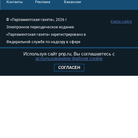
Контакты
Реклама
Вакансии
© «Парламентская газета», 2026 г.
Карта сайта
Электронное периодическое издание
«Парламентская газета» зарегистрировано в
Федеральной службе по надзору в сфере
связи, информационных технологий и
Используя сайт pnp.ru, Вы соглашаетесь с
массовых коммуникаций (Роскомнадзор) 05
использованием файлов cookie
августа 2011 года. 18+
СОГЛАСЕН
Свидетельство о регистрации Эл № ФС77-
46097
Учредитель — АНО «Парламентская газета»
Исполняющий обязанности главного
редактора — Абдуллаев М.Р.
Тел.: +7 (495) 637–69–79 E-mail:
pg@pnp.ru
«Парламентская газета» - официальное еженедельное издание
Федерального Собрания РФ. Издается с 1997 года. Учредители
газеты - Государственная Дума и Совет Федерации РФ. Официальный
публикатор федеральных конституционных законов, федеральных