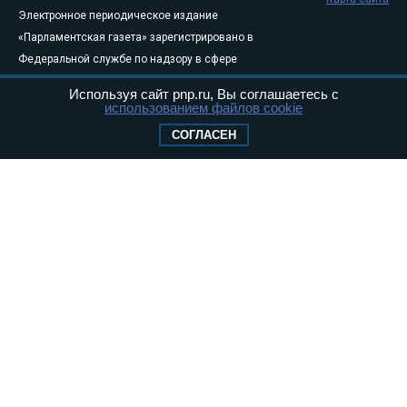
Электронное периодическое издание
«Парламентская газета» зарегистрировано в
Федеральной службе по надзору в сфере
связи, информационных технологий и
Используя сайт pnp.ru, Вы соглашаетесь с
массовых коммуникаций (Роскомнадзор) 05
использованием файлов cookie
августа 2011 года. 18+
СОГЛАСЕН
Свидетельство о регистрации Эл № ФС77-
46097
Учредитель — АНО «Парламентская газета»
Исполняющий обязанности главного
редактора — Абдуллаев М.Р.
Тел.: +7 (495) 637–69–79 E-mail:
pg@pnp.ru
«Парламентская газета» - официальное еженедельное издание
Федерального Собрания РФ. Издается с 1997 года. Учредители
газеты - Государственная Дума и Совет Федерации РФ. Официальный
публикатор федеральных конституционных законов, федеральных
законов и актов палат Федерального Собрания. «Парламентская
газета» имеет пункты печати и представительства в десяти субъектах
федерации.
Сайт «Парламентской газеты» - это оперативные новости и