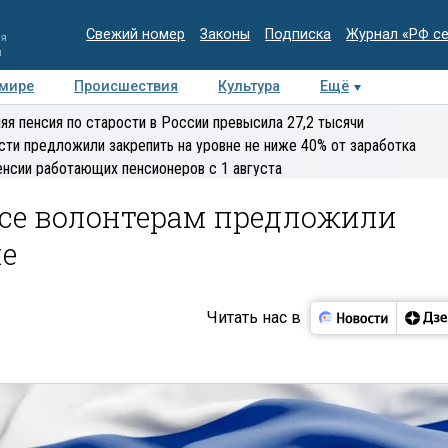
Свежий номер
Законы
Подписка
Журнал «РФ с
ия
и
 мире
Происшествия
Культура
Ещё
Медиацентр
Интервью
Колумнисты
Делова
яя пенсия по старости в России превысила 27,2 тысячи
эксперт
сти предложили закрепить на уровне не ниже 40% от заработка
енсии работающих пенсионеров с 1 августа
ссе волонтерам предложили
 ​
Читать нас в