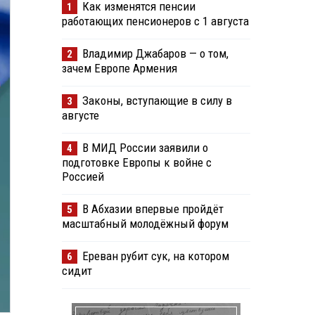
Как изменятся пенсии
1
работающих пенсионеров с 1 августа
Владимир Джабаров — о том,
2
зачем Европе Армения
Законы, вступающие в силу в
3
августе
В МИД России заявили о
4
подготовке Европы к войне с
Россией
В Абхазии впервые пройдёт
5
масштабный молодёжный форум
Ереван рубит сук, на котором
6
сидит