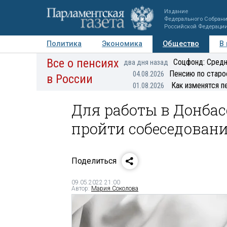
Издание
Федерального Собран
Российской Федераци
Политика
Экономика
Общество
В
Все о пенсиях
Фото
Авторы
Персоны
Мнения
Регионы
Соцфонд: Средн
два дня назад
Пенсию по старо
04.08.2026
в России
Как изменятся п
01.08.2026
Для работы в Донба
пройти собеседование
Поделиться
09.05.2022 21:00
Автор:
Мария Соколова