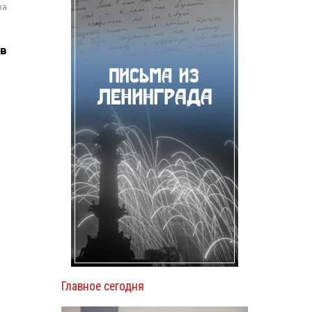
ва
ев
Главное сегодня