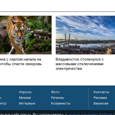
на с серпом напала на
Владивосток столкнулся с
 чтобы спасти свекровь
массовыми отключениями
электричества
Опросы
Фото
Контакты
ы
Мнения
Регионы
Реклама
ентр
Интервью
Колумнисты
Вакансии
льзуя сайт pnp.ru, Вы соглашаетесь с
использованием файлов c