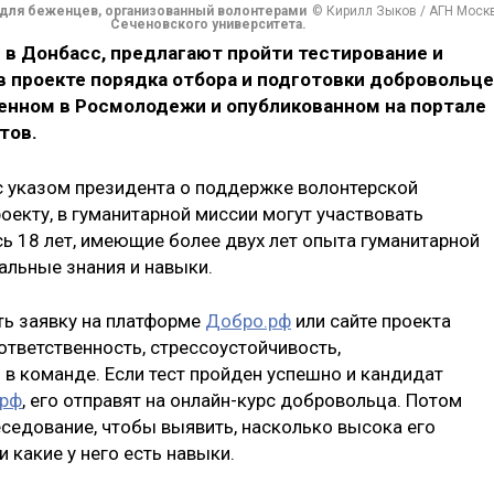
 для беженцев, организованный волонтерами
© Кирилл Зыков / АГН Моск
Сеченовского университета.
 в Донбасс, предлагают пройти тестирование и
в проекте порядка отбора и подготовки добровольц
ленном в Росмолодежи и опубликованном на портале
тов.
с указом президента о поддержке волонтерской
оекту, в гуманитарной миссии могут участвовать
ь 18 лет, имеющие более двух лет опыта гуманитарной
альные знания и навыки.
ть заявку на платформе
Добро.рф
или сайте проекта
 ответственность, стрессоустойчивость,
 в команде. Если тест пройден успешно и кандидат
.рф
, его отправят на онлайн-курс добровольца. Потом
еседование, чтобы выявить, насколько высока его
какие у него есть навыки.​