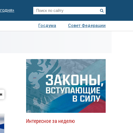
егодня»
Госдума
Совет Федерации
я
Авто
Недвижимость
Технологии
иза
Интересное за неделю