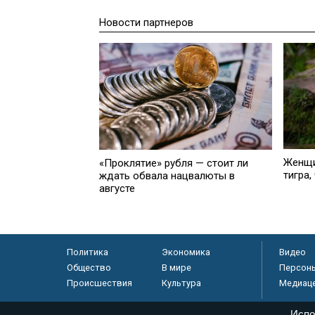
Новости партнеров
Женщи
«Проклятие» рубля — стоит ли
тигра,
ждать обвала нацвалюты в
августе
Политика
Экономика
Видео
Общество
В мире
Персон
Происшествия
Культура
Медиац
Испо