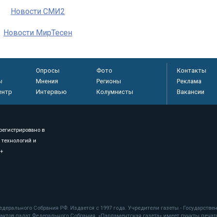
Новости СМИ2
Новости МирТесен
Опросы
Фото
Контакты
ы
Мнения
Регионы
Реклама
ентр
Интервью
Колумнисты
Вакансии
регистрировано в
 технологий и
8+
.
дерального Собрания РФ. Издается с 1997 года. Учредители газеты - Государств
ктов палат Федерального Собрания. «Парламентская газета» имеет пункты печати