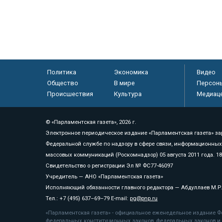
Политика
Экономика
Видео
Общество
В мире
Персон
Происшествия
Культура
Медиац
© «Парламентская газета», 2026 г.
Электронное периодическое издание «Парламентская газета» за
Федеральной службе по надзору в сфере связи, информационных
массовых коммуникаций (Роскомнадзор) 05 августа 2011 года. 1
Свидетельство о регистрации Эл № ФС77-46097
Учредитель — АНО «Парламентская газета»
Исполняющий обязанности главного редактора — Абдуллаев М.Р
Тел.: +7 (495) 637–69–79 E-mail:
pg@pnp.ru
«Парламентская газета» - официальное еженедельное издание Фе
федеральных конституционных законов, федеральных законов и а