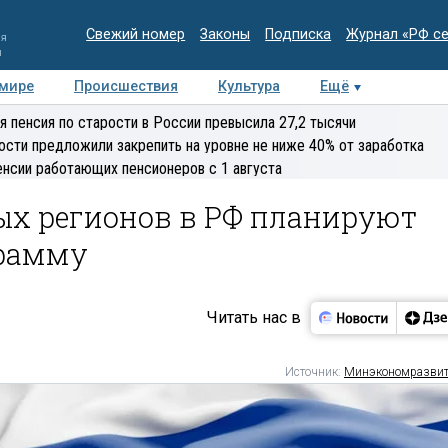
Свежий номер
Законы
Подписка
Журнал «РФ с
ия
и
 мире
Происшествия
Культура
Ещё
Медиацентр
Интервью
Колумнисты
Делова
я пенсия по старости в России превысила 27,2 тысячи
эксперт
ости предложили закрепить на уровне не ниже 40% от заработка
енсии работающих пенсионеров с 1 августа
ых регионов в РФ планируют
грамму
Читать нас в
Источник:
Минэкономразви