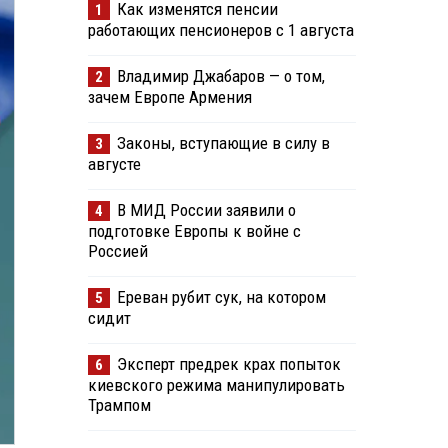
Как изменятся пенсии
1
работающих пенсионеров с 1 августа
Владимир Джабаров — о том,
2
зачем Европе Армения
Законы, вступающие в силу в
3
августе
В МИД России заявили о
4
подготовке Европы к войне с
Россией
Ереван рубит сук, на котором
5
сидит
Эксперт предрек крах попыток
6
киевского режима манипулировать
Трампом