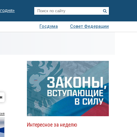
егодня»
Госдума
Совет Федерации
я
Авто
Недвижимость
Технологии
иза
тия
Интересное за неделю