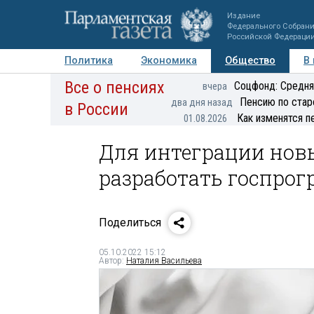
Издание
Федерального Собран
Российской Федераци
Политика
Экономика
Общество
В
Все о пенсиях
Фото
Авторы
Персоны
Мнения
Регионы
Соцфонд: Средня
вчера
Пенсию по стар
два дня назад
в России
Как изменятся п
01.08.2026
Для интеграции нов
разработать госпро
Поделиться
05.10.2022 15:12
Автор:
Наталия Васильева