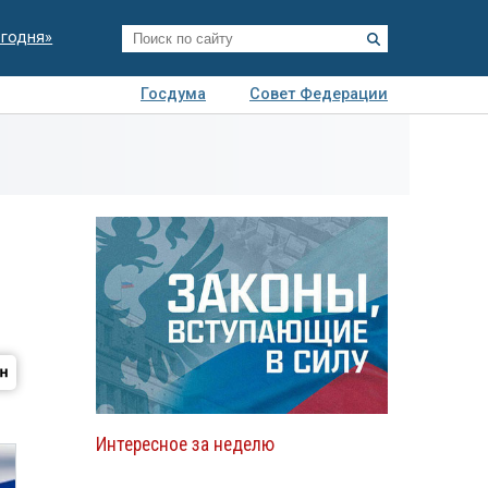
егодня»
Госдума
Совет Федерации
я
Авто
Недвижимость
Технологии
иза
Интересное за неделю