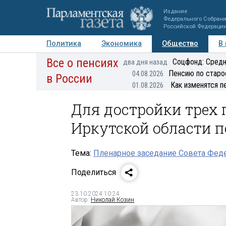
Издание
Федерального Собран
Российской Федераци
Политика
Экономика
Общество
В
Все о пенсиях
Фото
Авторы
Персоны
Мнения
Регионы
Соцфонд: Средн
два дня назад
Пенсию по старо
04.08.2026
в России
Как изменятся п
01.08.2026
Для достройки трех 
Иркутской области 
Тема:
Пленарное заседание Совета Феде
Поделиться
23.10.2024 10:24
Автор:
Николай Козин