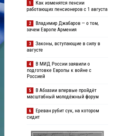
Как изменятся пенсии
1
работающих пенсионеров с 1 августа
Владимир Джабаров — о том,
2
зачем Европе Армения
Законы, вступающие в силу в
3
августе
В МИД России заявили о
4
подготовке Европы к войне с
Россией
В Абхазии впервые пройдёт
5
масштабный молодёжный форум
Ереван рубит сук, на котором
6
сидит