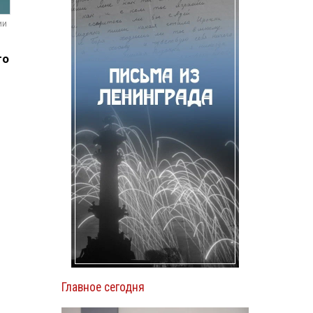
ии
го
Главное сегодня