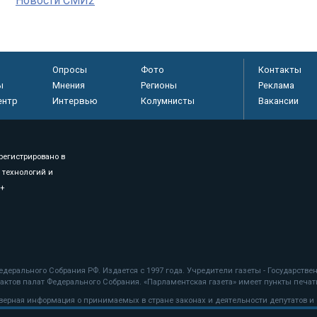
Новости СМИ2
Опросы
Фото
Контакты
ы
Мнения
Регионы
Реклама
ентр
Интервью
Колумнисты
Вакансии
регистрировано в
 технологий и
8+
.
дерального Собрания РФ. Издается с 1997 года. Учредители газеты - Государств
ктов палат Федерального Собрания. «Парламентская газета» имеет пункты печати
оверная информация о принимаемых в стране законах и деятельности депутатов и