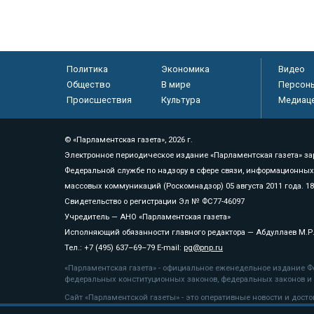
Политика
Экономика
Видео
Общество
В мире
Персон
Происшествия
Культура
Медиац
© «Парламентская газета», 2026 г.
Электронное периодическое издание «Парламентская газета» за
Федеральной службе по надзору в сфере связи, информационных
массовых коммуникаций (Роскомнадзор) 05 августа 2011 года. 1
Свидетельство о регистрации Эл № ФС77-46097
Учредитель — АНО «Парламентская газета»
Исполняющий обязанности главного редактора — Абдуллаев М.Р
Тел.: +7 (495) 637–69–79 E-mail:
pg@pnp.ru
«Парламентская газета» - официальное еженедельное издание Фе
федеральных конституционных законов, федеральных законов и а
Сайт «Парламентской газеты» - это оперативные новости и дост
«Парламентской газеты» активная ссылка на pnp.ru обязательна.