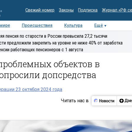
Свежий номер
Законы
Подписка
Журнал «РФ с
ия
и
 мире
Происшествия
Культура
Ещё
Медиацентр
Интервью
Колумнисты
Делова
яя пенсия по старости в России превысила 27,2 тысячи
эксперт
сти предложили закрепить на уровне не ниже 40% от заработка
енсии работающих пенсионеров с 1 августа
проблемных объектов в
попросили допсредства
рации 23 октября 2024 года
Читать нас в