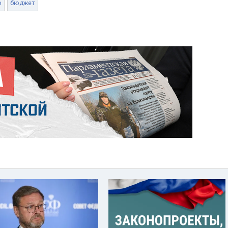
о
бюджет