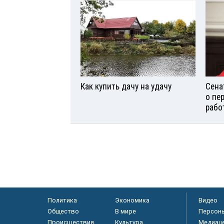
Как купить дачу на удачу
Сена
о пе
рабо
Политика
Экономика
Видео
Общество
В мире
Персон
Происшествия
Культура
Медиац