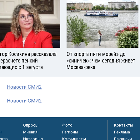
тор Косихина рассказала
От «порта пяти морей» до
рерасчете пенсий
«синичек»: чем сегодня живет
тающих с 1 августа
Москва-река
Новости СМИ2
Новости СМИ2
Опросы
Фото
Контакты
ы
Мнения
Регионы
Реклама
ентр
Интервью
Колумнисты
Вакансии