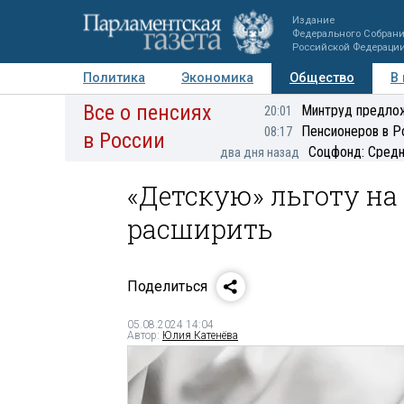
Издание
Федерального Собран
Российской Федераци
Политика
Экономика
Общество
В
Все о пенсиях
Фото
Авторы
Персоны
Мнения
Регионы
Минтруд предлож
20:01
Пенсионеров в Р
08:17
в России
Соцфонд: Средн
два дня назад
«Детскую» льготу на
расширить
Поделиться
05.08.2024 14:04
Автор:
Юлия Катенёва