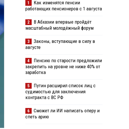
Как изменятся пенсии
1
работающих пенсионеров с 1 августа
В Абхазии впервые пройдёт
2
масштабный молодёжный форум
Законы, вступающие в силу в
3
августе
Пенсию по старости предложили
4
закрепить на уровне не ниже 40% от
заработка
Путин расширил список лиц с
5
судимостью для заключения
контракта с ВС РФ
Сможет ли ИИ написать оперу и
6
спеть арию