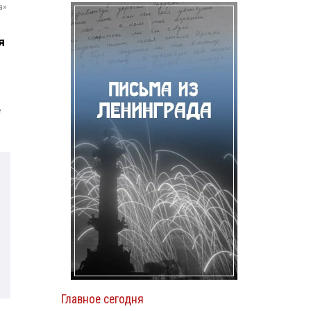
а»
я
е
Главное сегодня