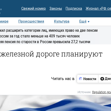
Свежий номер
Законы
Подписка
Журнал «РФ с
ия
и
 мире
Происшествия
Культура
Ещё
Медиацентр
Интервью
Колумнисты
Делова
ил расширить категории лиц, имеющих право на две пенсии
эксперт
оссии за год стало меньше на 409 тысяч человек
яя пенсия по старости в России превысила 27,2 тысячи
 железной дороге планируют
Читать нас в
Источник:
Regulation.gov