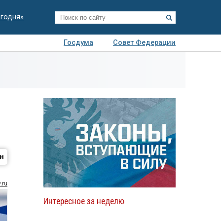
егодня»
Госдума
Совет Федерации
я
Авто
Недвижимость
Технологии
иза
.ru
Интересное за неделю