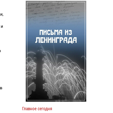
и,
 и
о
 в
Главное сегодня