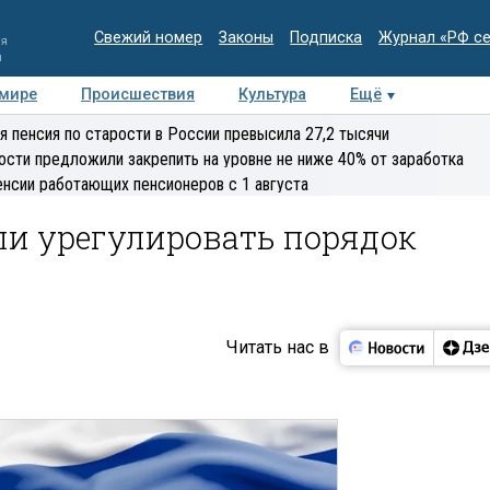
Свежий номер
Законы
Подписка
Журнал «РФ с
ия
и
 мире
Происшествия
Культура
Ещё
Медиацентр
Интервью
Колумнисты
Делова
я пенсия по старости в России превысила 27,2 тысячи
эксперт
ости предложили закрепить на уровне не ниже 40% от заработка
енсии работающих пенсионеров с 1 августа
и урегулировать порядок
Читать нас в