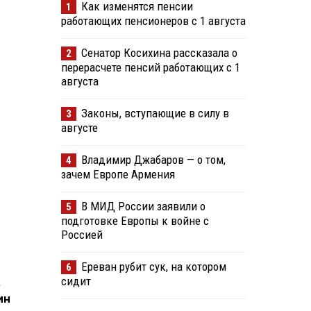
Как изменятся пенсии
1
работающих пенсионеров с 1 августа
Сенатор Косихина рассказала о
2
перерасчете пенсий работающих с 1
августа
Законы, вступающие в силу в
3
августе
Владимир Джабаров — о том,
4
зачем Европе Армения
В МИД России заявили о
5
подготовке Европы к войне с
Россией
Ереван рубит сук, на котором
6
сидит
.
ин