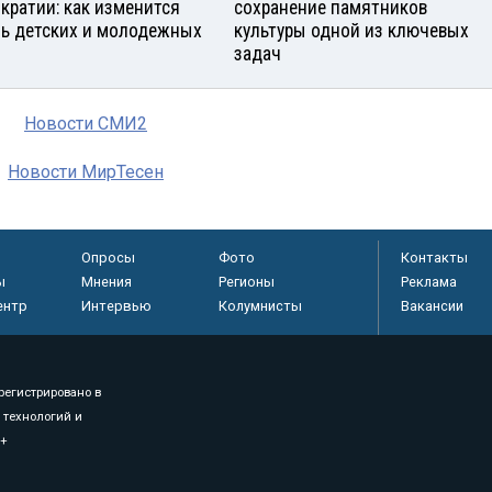
кратии: как изменится
сохранение памятников
ь детских и молодежных
культуры одной из ключевых
задач
Новости СМИ2
Новости МирТесен
Опросы
Фото
Контакты
ы
Мнения
Регионы
Реклама
ентр
Интервью
Колумнисты
Вакансии
регистрировано в
 технологий и
8+