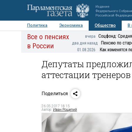
Издание
Федерального Собран
Российской Федераци
Политика
Экономика
Общество
В
Все о пенсиях
Фото
Авторы
Персоны
Мнения
Регионы
Соцфонд: Средня
вчера
Пенсию по стар
два дня назад
в России
Как изменятся п
01.08.2026
Депутаты предложил
аттестации тренеров
Поделиться
26.05.2017 18:15
Автор:
Иван Рощепий