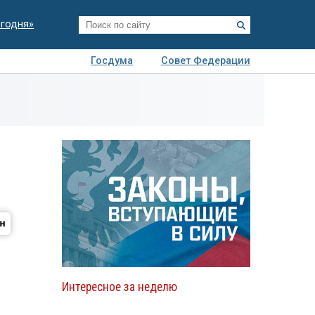
егодня»
Госдума
Совет Федерации
я
Авто
Недвижимость
Технологии
иза
Интересное за неделю