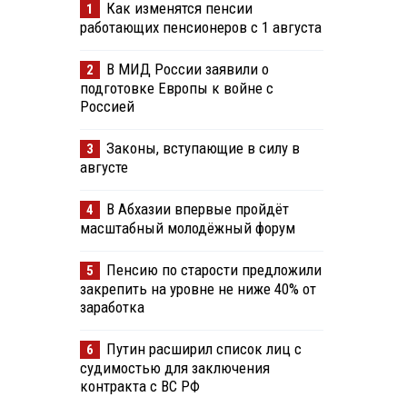
Как изменятся пенсии
1
работающих пенсионеров с 1 августа
В МИД России заявили о
2
подготовке Европы к войне с
Россией
Законы, вступающие в силу в
3
августе
В Абхазии впервые пройдёт
4
масштабный молодёжный форум
Пенсию по старости предложили
5
закрепить на уровне не ниже 40% от
заработка
Путин расширил список лиц с
6
судимостью для заключения
контракта с ВС РФ