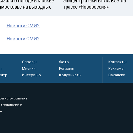
казала о погоде в Москве
эпицентр атаки БПЛА ВСУ на
дмосковье на выходные
трассе «Новороссия»
Новости СМИ2
Новости СМИ2
Опросы
Фото
Контакты
ы
Мнения
Регионы
Реклама
ентр
Интервью
Колумнисты
Вакансии
регистрировано в
 технологий и
8+
.