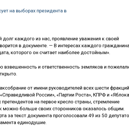
ует на выборах президента в
 долг каждого из нас, проявление уважения к своей
оворится в документе. — В интересах каждого гражданин
дата, которого он считает наиболее достойным».
 взвешенность и ответственность земляков и пожелали
ткрыто.
аксобрание от имени руководителей всех шести фракци
«Справедливой России», «Партии Роста», КПРФ и «Яблока
 претендентов на первое кресло страны, стремление
ак можно больше своих сторонников оказалось общим.
рта за текст документа проголосовали 49 из 50 депутат
ламента единодушие.