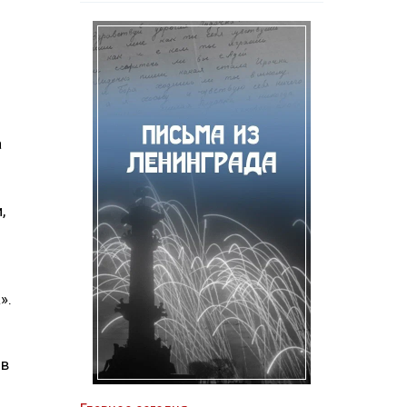
а
,
й
».
ов