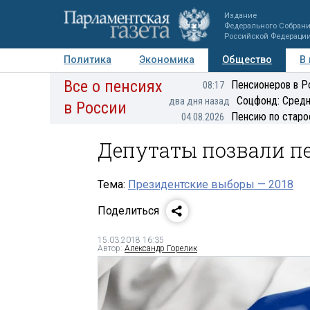
Издание
Федерального Собран
Российской Федераци
Политика
Экономика
Общество
В
Все о пенсиях
Фото
Авторы
Персоны
Мнения
Регионы
Пенсионеров в Р
08:17
Соцфонд: Средн
два дня назад
в России
Пенсию по старо
04.08.2026
Депутаты позвали п
Тема:
Президентские выборы — 2018
Поделиться
15.03.2018 16:35
Автор:
Александр Горелик