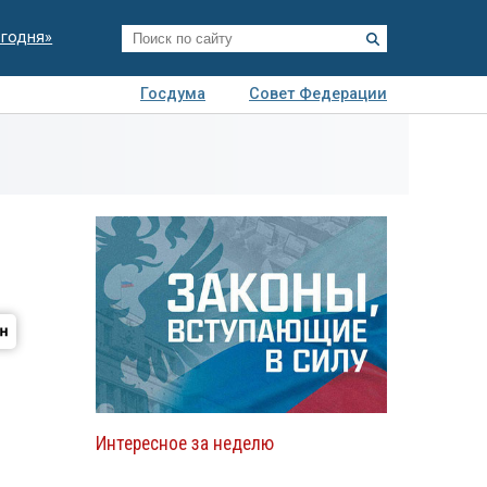
егодня»
Госдума
Совет Федерации
я
Авто
Недвижимость
Технологии
иза
Интересное за неделю