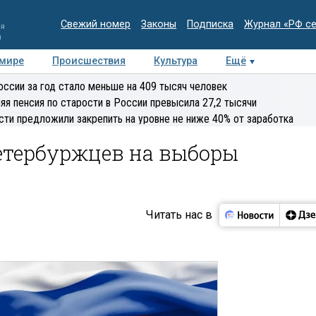
Свежий номер
Законы
Подписка
Журнал «РФ с
ия
и
 мире
Происшествия
Культура
Ещё
Медиацентр
Интервью
Колумнисты
Делова
оссии за год стало меньше на 409 тысяч человек
эксперт
яя пенсия по старости в России превысила 27,2 тысячи
сти предложили закрепить на уровне не ниже 40% от заработка
етербуржцев на выборы
Читать нас в