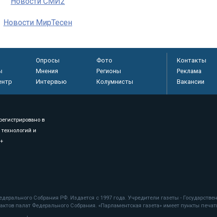
Новости СМИ2
Новости МирТесен
Опросы
Фото
Контакты
ы
Мнения
Регионы
Реклама
ентр
Интервью
Колумнисты
Вакансии
регистрировано в
 технологий и
8+
.
дерального Собрания РФ. Издается с 1997 года. Учредители газеты - Государств
ктов палат Федерального Собрания. «Парламентская газета» имеет пункты печати