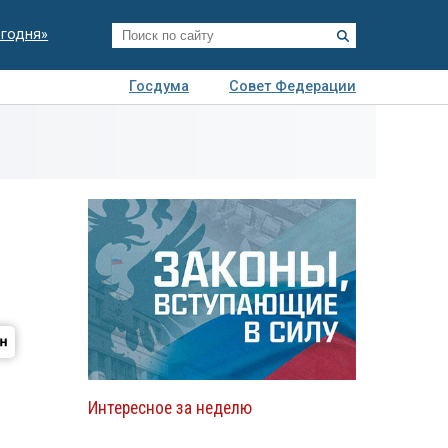
егодня»
Госдума
Совет Федерации
я
Авто
Недвижимость
Технологии
иза
Интересное за неделю