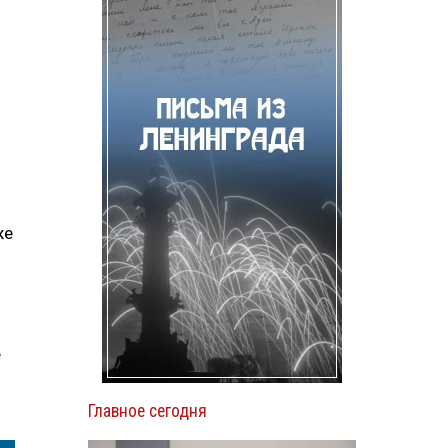
же
е
Главное сегодня