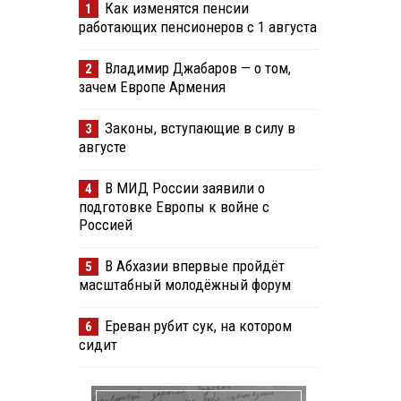
Как изменятся пенсии
1
работающих пенсионеров с 1 августа
Владимир Джабаров — о том,
2
зачем Европе Армения
Законы, вступающие в силу в
3
августе
В МИД России заявили о
4
подготовке Европы к войне с
Россией
В Абхазии впервые пройдёт
5
масштабный молодёжный форум
Ереван рубит сук, на котором
6
сидит