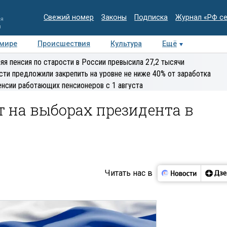
Свежий номер
Законы
Подписка
Журнал «РФ с
ия
и
 мире
Происшествия
Культура
Ещё
Медиацентр
Интервью
Колумнисты
Делова
яя пенсия по старости в России превысила 27,2 тысячи
эксперт
сти предложили закрепить на уровне не ниже 40% от заработка
енсии работающих пенсионеров с 1 августа
 на выборах президента в
Читать нас в