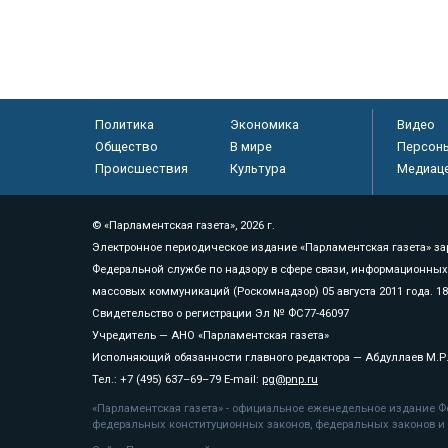
Политика
Экономика
Видео
Общество
В мире
Персон
Происшествия
Культура
Медиац
© «Парламентская газета», 2026 г.
Электронное периодическое издание «Парламентская газета» за
Федеральной службе по надзору в сфере связи, информационных
массовых коммуникаций (Роскомнадзор) 05 августа 2011 года. 1
Свидетельство о регистрации Эл № ФС77-46097
Учредитель — АНО «Парламентская газета»
Исполняющий обязанности главного редактора — Абдуллаев М.Р
Тел.: +7 (495) 637–69–79 E-mail:
pg@pnp.ru
«Парламентская газета» - официальное еженедельное издание Фе
федеральных конституционных законов, федеральных законов и а