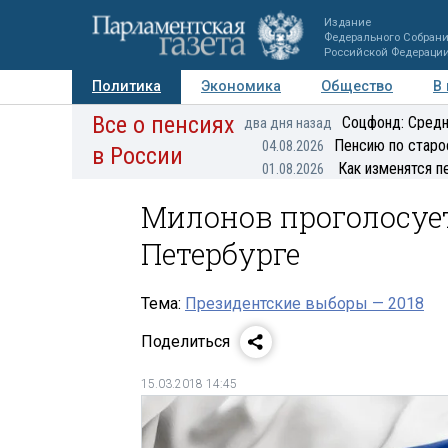
Издание
Федерального Собран
Российской Федераци
Политика
Экономика
Общество
В
Все о пенсиях
Фото
Авторы
Персоны
Мнения
Регионы
Соцфонд: Средн
два дня назад
Пенсию по старо
04.08.2026
в России
Как изменятся п
01.08.2026
Милонов проголосует
Петербурге
Тема:
Президентские выборы — 2018
Поделиться
15.03.2018 14:45