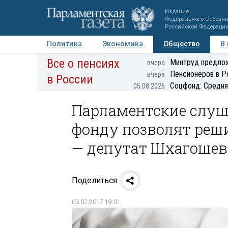
Издание
Федерального Собран
Российской Федераци
Политика
Экономика
Общество
В
Все о пенсиях
Фото
Авторы
Персоны
Мнения
Регионы
Минтруд предлож
вчера
Пенсионеров в Р
вчера
в России
Соцфонд: Средня
05.08.2026
Парламентские слу
фонду позволят реш
— депутат Шхагошев
Поделиться
03.07.2017 19:01