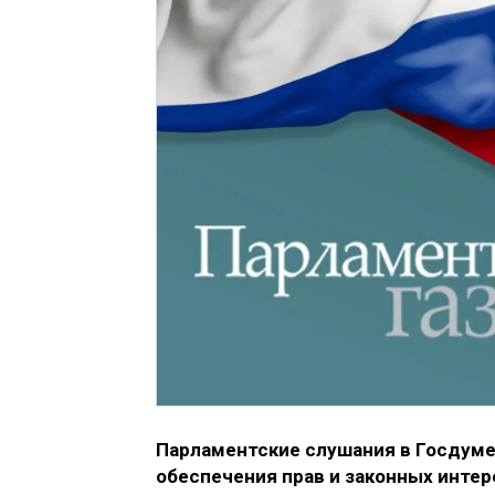
Парламентские слушания в Госдуме
обеспечения прав и законных интер