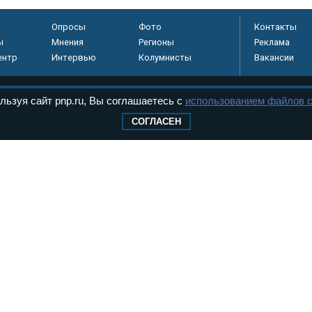
Опросы
Фото
Контакты
ы
Мнения
Регионы
Реклама
ентр
Интервью
Колумнисты
Вакансии
льзуя сайт pnp.ru, Вы соглашаетесь с
использованием файлов c
регистрировано в
СОГЛАСЕН
 технологий и
8+
.
дерального Собрания РФ. Издается с 1997 года. Учредители газеты - Государств
ктов палат Федерального Собрания. «Парламентская газета» имеет пункты печати
оверная информация о принимаемых в стране законах и деятельности депутатов и
ехнологии