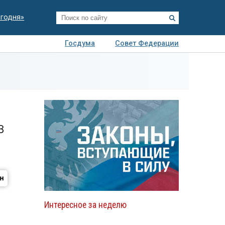
егодня»
Госдума
Совет Федерации
я
Авто
Недвижимость
Технологии
иза
в
Интересное за неделю