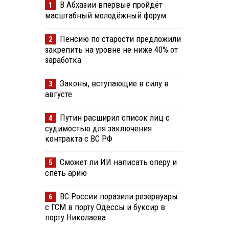
В Абхазии впервые пройдёт
1
масштабный молодёжный форум
Пенсию по старости предложили
2
закрепить на уровне не ниже 40% от
заработка
Законы, вступающие в силу в
3
августе
Путин расширил список лиц с
4
судимостью для заключения
контракта с ВС РФ
Сможет ли ИИ написать оперу и
5
спеть арию
ВС России поразили резервуары
6
с ГСМ в порту Одессы и буксир в
порту Николаева