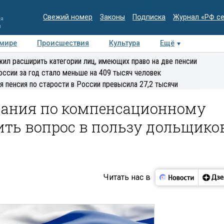
Свежий номер
Законы
Подписка
Журнал «РФ с
ия
и
 мире
Происшествия
Культура
Ещё
Медиацентр
Интервью
Колумнисты
Делова
ил расширить категории лиц, имеющих право на две пенсии
эксперт
оссии за год стало меньше на 409 тысяч человек
я пенсия по старости в России превысила 27,2 тысячи
шания по компенсационному
ить вопрос в пользу дольщико
Читать нас в