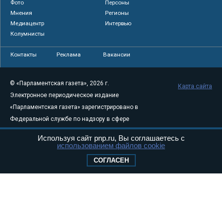
Фото
Персоны
Мнения
Регионы
Медиацентр
Интервью
Колумнисты
Контакты
Реклама
Вакансии
© «Парламентская газета», 2026 г.
Карта сайта
Электронное периодическое издание
«Парламентская газета» зарегистрировано в
Федеральной службе по надзору в сфере
связи, информационных технологий и
Используя сайт pnp.ru, Вы соглашаетесь с
массовых коммуникаций (Роскомнадзор) 05
использованием файлов cookie
августа 2011 года. 18+
СОГЛАСЕН
Свидетельство о регистрации Эл № ФС77-
46097
Учредитель — АНО «Парламентская газета»
Исполняющий обязанности главного
редактора — Абдуллаев М.Р.